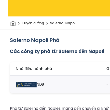
Trang chủ
Tuyến đường
Salerno-Napoli
Salerno Napoli Phà
Các công ty phà từ Salerno đến Napoli
Nhà điều hành phà
G
NLG
-
Phà từ Salerno đến Naples mang đến chuyến đi khứ h