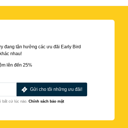
y đang tận hưởng các ưu đãi Early Bird
 khác nhau!
iệm lên đến 25%
Gửi cho tôi những ưu đãi!
ý bất cứ lúc nào.
Chính sách bảo mật