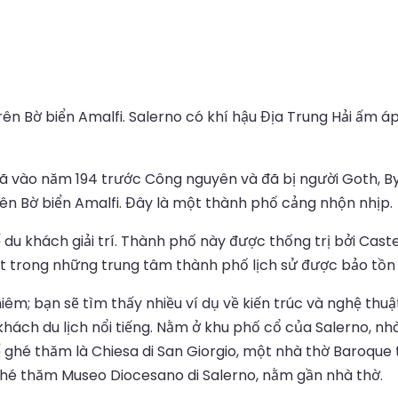
ên Bờ biển Amalfi. Salerno có khí hậu Địa Trung Hải ấm 
Mã vào năm 194 trước Công nguyên và đã bị người Goth, 
trên Bờ biển Amalfi. Đây là một thành phố cảng nhộn nhịp.
u khách giải trí. Thành phố này được thống trị bởi Castel
trong những trung tâm thành phố lịch sử được bảo tồn tốt
hiêm; bạn sẽ tìm thấy nhiều ví dụ về kiến trúc và nghệ thu
khách du lịch nổi tiếng. Nằm ở khu phố cổ của Salerno, n
hé thăm là Chiesa di San Giorgio, một nhà thờ Baroque tu
 ghé thăm Museo Diocesano di Salerno, nằm gần nhà thờ.