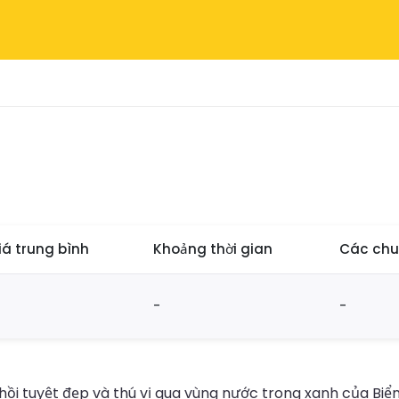
iá trung bình
Khoảng thời gian
Các chu
-
-
ồi tuyệt đẹp và thú vị qua vùng nước trong xanh của Bi