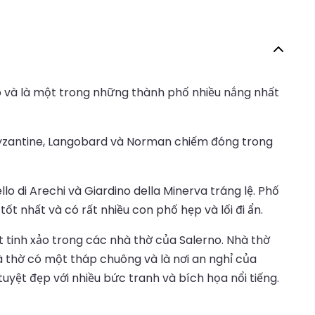
áp và là một trong những thành phố nhiều nắng nhất
Byzantine, Langobard và Norman chiếm đóng trong
lo di Arechi và Giardino della Minerva tráng lệ. Phố
 nhất và có rất nhiều con phố hẹp và lối đi ẩn.
ật tinh xảo trong các nhà thờ của Salerno. Nhà thờ
hà thờ có một tháp chuông và là nơi an nghỉ của
yệt đẹp với nhiều bức tranh và bích họa nổi tiếng.