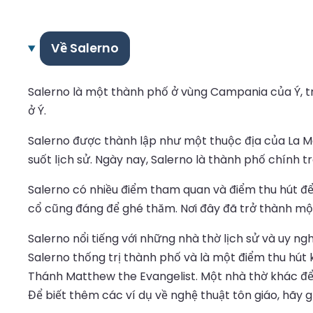
Về Salerno
Salerno là một thành phố ở vùng Campania của Ý, tr
ở Ý.
Salerno được thành lập như một thuộc địa của La 
suốt lịch sử. Ngày nay, Salerno là thành phố chính 
Salerno có nhiều điểm tham quan và điểm thu hút để d
cổ cũng đáng để ghé thăm. Nơi đây đã trở thành một 
Salerno nổi tiếng với những nhà thờ lịch sử và uy ng
Salerno thống trị thành phố và là một điểm thu hút 
Thánh Matthew the Evangelist. Một nhà thờ khác để g
Để biết thêm các ví dụ về nghệ thuật tôn giáo, hãy