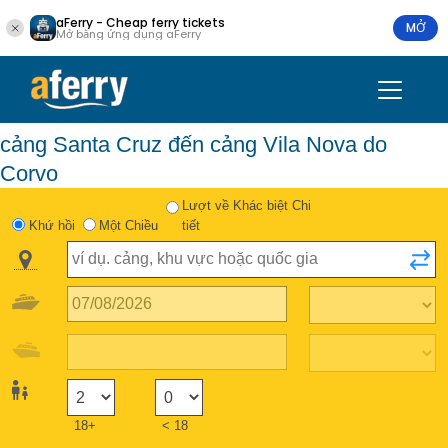
aFerry - Cheap ferry tickets
MỞ
Mở bằng ứng dụng aFerry
cảng Santa Cruz đến cảng Vila Nova do
Corvo
Lượt về Khác biệt Chi
Khứ hồi
Một Chiều
tiết
18+
< 18