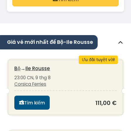
Giá vé mới nhất để Bộ-Ile Rousse
Ưu đãi tuyệt vời!
Bộ
→
Ile Rousse
23:00 CN, 9 thg 8
Corsica Ferries
111,00 €
Tìm kiếm