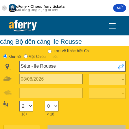
aFerry - Cheap ferry tickets
MỞ
Mở bằng ứng dụng aFerry
cảng Bộ đến cảng Ile Rousse
Lượt về Khác biệt Chi
Khứ hồi
Một Chiều
tiết
18+
< 18