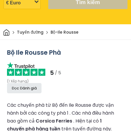
Tìm kiếm
Trang chủ
Tuyến đường
Bộ-Ile Rousse
Bộ Ile Rousse Phà
5
/ 5
(
1
Xếp hạng
)
Đọc Đánh giá
Các chuyến phà từ Bộ đến Ile Rousse được vận
hành bởi các công ty phà 1 .
Các nhà điều hành
bao gồm cả
Corsica Ferries
.
Hiện tại có
1
chuyến phà hàng tuần
trên tuyến đường này.