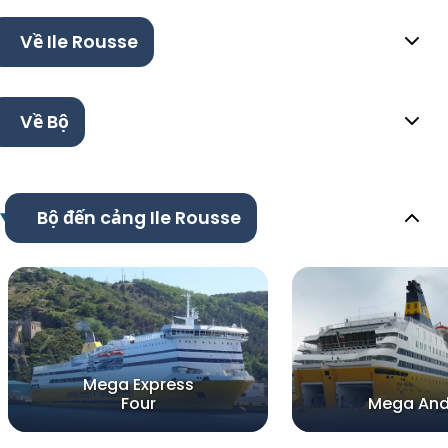
Về Ile Rousse
Về Bộ
Bộ đến cảng Ile Rousse
Mega Express
Four
Mega And