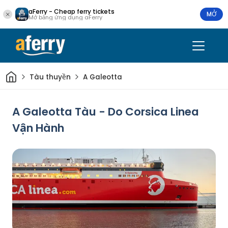
aFerry - Cheap ferry tickets
MỞ
Mở bằng ứng dụng aFerry
Trang chủ
Tàu thuyền
A Galeotta
A Galeotta Tàu - Do Corsica Linea
Vận Hành