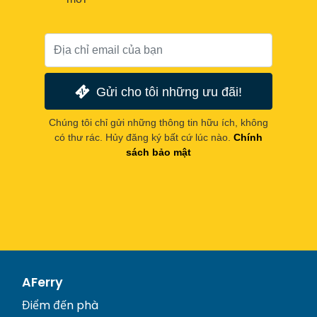
Gửi cho tôi những ưu đãi!
Chúng tôi chỉ gửi những thông tin hữu ích, không
có thư rác. Hủy đăng ký bất cứ lúc nào.
Chính
sách bảo mật
AFerry
Điểm đến phà