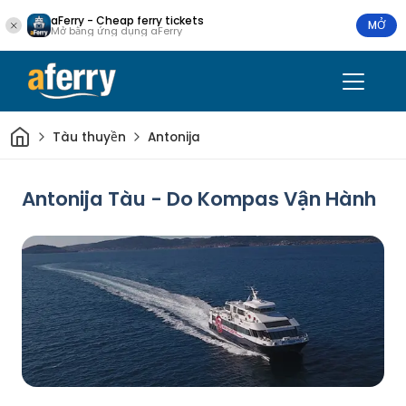
aFerry - Cheap ferry tickets
MỞ
Mở bằng ứng dụng aFerry
Trang chủ
Tàu thuyền
Antonija
Antonija Tàu - Do Kompas Vận Hành