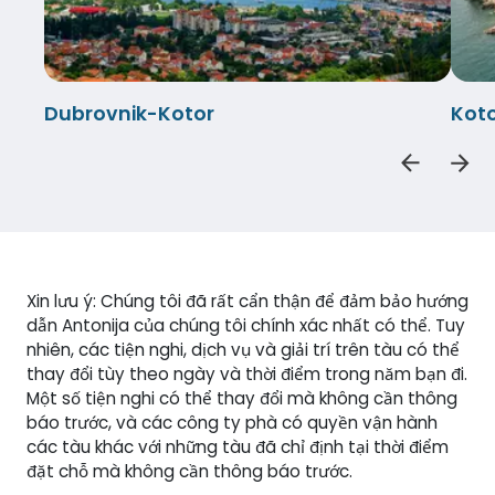
Dubrovnik-Kotor
Kot
Xin lưu ý: Chúng tôi đã rất cẩn thận để đảm bảo hướng
dẫn Antonija của chúng tôi chính xác nhất có thể. Tuy
nhiên, các tiện nghi, dịch vụ và giải trí trên tàu có thể
thay đổi tùy theo ngày và thời điểm trong năm bạn đi.
Một số tiện nghi có thể thay đổi mà không cần thông
báo trước, và các công ty phà có quyền vận hành
các tàu khác với những tàu đã chỉ định tại thời điểm
đặt chỗ mà không cần thông báo trước.