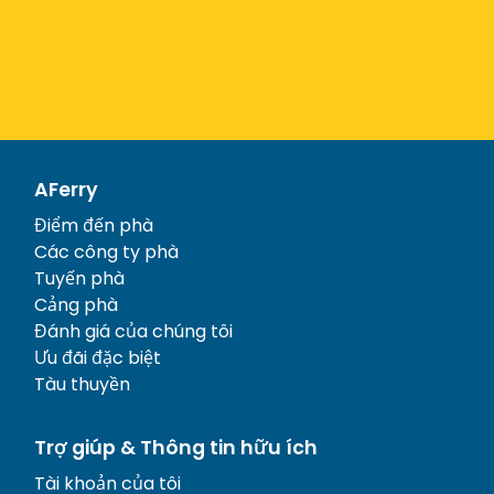
AFerry
Điểm đến phà
Các công ty phà
Tuyến phà
Cảng phà
Đánh giá của chúng tôi
Ưu đãi đặc biệt
Tàu thuyền
Trợ giúp & Thông tin hữu ích
Tài khoản của tôi