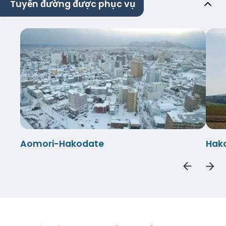
Tuyến đường được phục vụ
Aomori-Hakodate
Hak