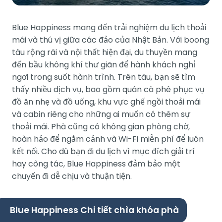
Blue Happiness mang đến trải nghiệm du lịch thoải
mái và thú vị giữa các đảo của Nhật Bản. Với boong
tàu rộng rãi và nội thất hiện đại, du thuyền mang
đến bầu không khí thư giãn để hành khách nghỉ
ngơi trong suốt hành trình. Trên tàu, bạn sẽ tìm
thấy nhiều dịch vụ, bao gồm quán cà phê phục vụ
đồ ăn nhẹ và đồ uống, khu vực ghế ngồi thoải mái
và cabin riêng cho những ai muốn có thêm sự
thoải mái. Phà cũng có không gian phòng chờ,
hoàn hảo để ngắm cảnh và Wi-Fi miễn phí để luôn
kết nối. Cho dù bạn đi du lịch vì mục đích giải trí
hay công tác, Blue Happiness đảm bảo một
chuyến đi dễ chịu và thuận tiện.
Blue Happiness Chi tiết chìa khóa phà