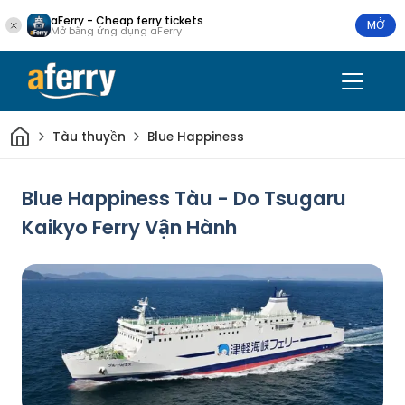
aFerry - Cheap ferry tickets
MỞ
Mở bằng ứng dụng aFerry
Trang chủ
Tàu thuyền
Blue Happiness
Blue Happiness Tàu - Do Tsugaru
Kaikyo Ferry Vận Hành