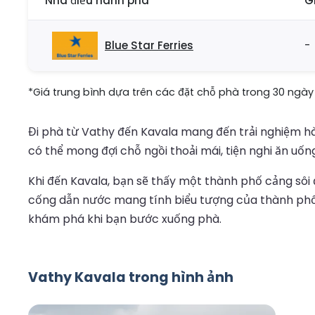
Nhà điều hành phà
G
Blue Star Ferries
-
*Giá trung bình dựa trên các đặt chỗ phà trong 30 ngày 
Đi phà từ Vathy đến Kavala mang đến trải nghiệm hà
có thể mong đợi chỗ ngồi thoải mái, tiện nghi ăn uốn
Khi đến Kavala, bạn sẽ thấy một thành phố cảng sôi đ
cống dẫn nước mang tính biểu tượng của thành phố.
khám phá khi bạn bước xuống phà.
Vathy Kavala trong hình ảnh