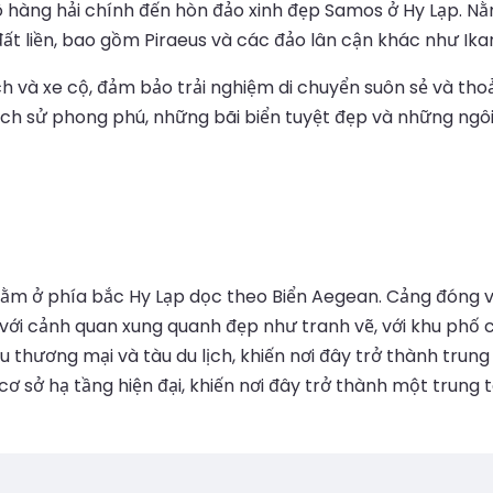
õ hàng hải chính đến hòn đảo xinh đẹp Samos ở Hy Lạp. N
ất liền, bao gồm Piraeus và các đảo lân cận khác như Ika
và xe cộ, đảm bảo trải nghiệm di chuyển suôn sẻ và thoải 
ịch sử phong phú, những bãi biển tuyệt đẹp và những ngô
nằm ở phía bắc Hy Lạp dọc theo Biển Aegean. Cảng đóng v
g với cảnh quan xung quanh đẹp như tranh vẽ, với khu phố
u thương mại và tàu du lịch, khiến nơi đây trở thành tru
cơ sở hạ tầng hiện đại, khiến nơi đây trở thành một trung