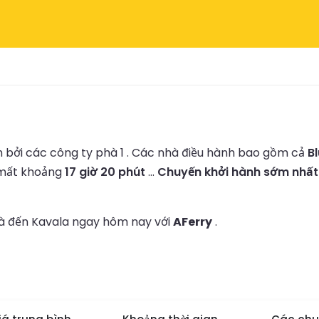
bởi các công ty phà 1 .
Các nhà điều hành bao gồm cả
Bl
 mất khoảng
17 giờ 20 phút
...
Chuyến khởi hành sớm nhất 
hà đến Kavala ngay hôm nay với
AFerry
.