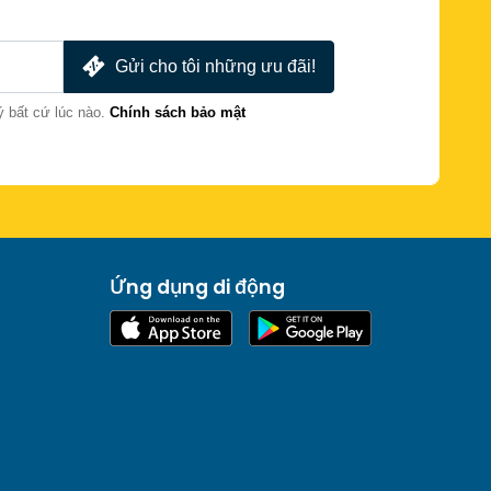
Gửi cho tôi những ưu đãi!
ý bất cứ lúc nào.
Chính sách bảo mật
Ứng dụng di động