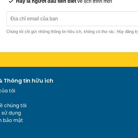
Hãy là người đầu tiên biết
về lịch trình mới
Chúng tôi chỉ gửi những thông tin hữu ích, không có thư rác. Hủy đăng k
& Thông tin hữu ích
của tôi
về chúng tôi
n sử dụng
h bảo mật