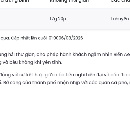
iá trung bình
Khoảng thời gian
Các chu
17g 20p
1 chuyến
qua. Cập nhật lần cuối: 01:0006/08/2026
ng hải thư giãn, cho phép hành khách ngắm nhìn Biển Aeg
g và bầu không khí yên tĩnh.
ộng với sự kết hợp giữa các tiện nghi hiện đại và các địa
 Bờ sông của thành phố nhộn nhịp với các quán cà phê, 