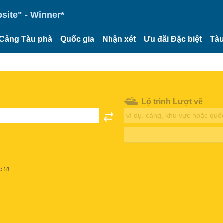
site" - Winner*
Cảng Tàu phà
Quốc gia
Nhận xét
Ưu đãi Đặc biệt
Tàu
Lộ trình Lượt về
< 18