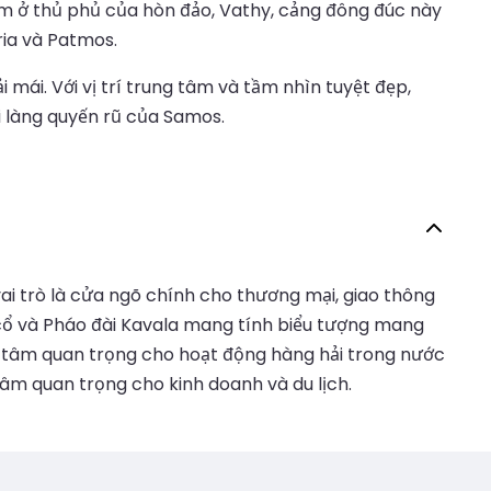
ằm ở thủ phủ của hòn đảo, Vathy, cảng đông đúc này
ria và Patmos.
mái. Với vị trí trung tâm và tầm nhìn tuyệt đẹp,
i làng quyến rũ của Samos.
ai trò là cửa ngõ chính cho thương mại, giao thông
 cổ và Pháo đài Kavala mang tính biểu tượng mang
ng tâm quan trọng cho hoạt động hàng hải trong nước
 tâm quan trọng cho kinh doanh và du lịch.