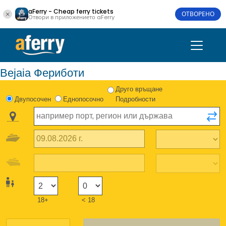
aFerry - Cheap ferry tickets
ОТВОРЕНО
Отвори в приложението aFerry
Bejaia Фериботи
Друго връщане
Двупосочен
Еднопосочно
Подробности
18+
< 18