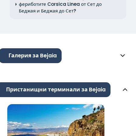
фериботите Corsica Linea от Сет до
Беджая и Беджая до Сет?
Галерия за Bejaia
Пристанищни терминали за Bejaia