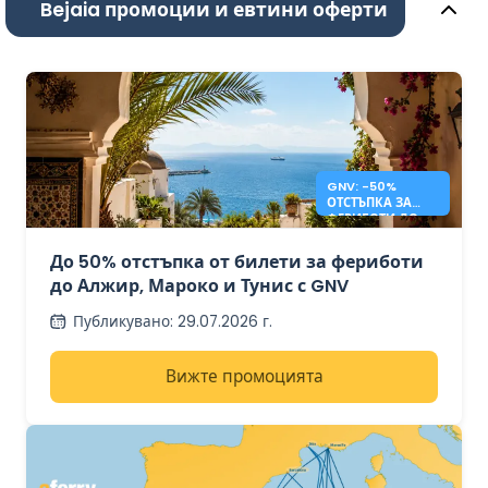
Bejaia промоции и евтини оферти
GNV: -50%
ОТСТЪПКА ЗА
ФЕРИБОТИ ДО
АЛЖИР, МАРОКО
И ТУНИС
До 50% отстъпка от билети за фериботи
до Алжир, Мароко и Тунис с GNV
Публикувано
:
29.07.2026 г.
Вижте промоцията