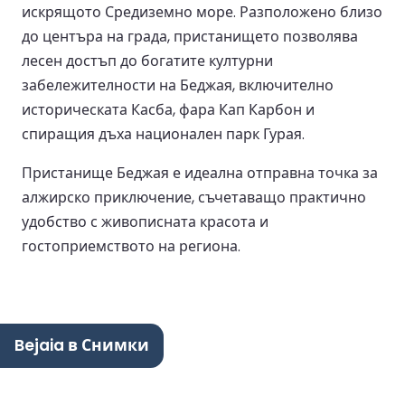
искрящото Средиземно море. Разположено близо
до центъра на града, пристанището позволява
лесен достъп до богатите културни
забележителности на Беджая, включително
историческата Касба, фара Кап Карбон и
спиращия дъха национален парк Гурая.
Пристанище Беджая е идеална отправна точка за
алжирско приключение, съчетаващо практично
удобство с живописната красота и
гостоприемството на региона.
Bejaia в Снимки