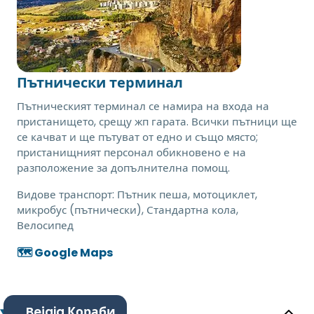
Пътнически терминал
Пътническият терминал се намира на входа на
пристанището, срещу жп гарата. Всички пътници ще
се качват и ще пътуват от едно и също място;
пристанищният персонал обикновено е на
разположение за допълнителна помощ.
Видове транспорт:
Пътник пеша, мотоциклет,
микробус (пътнически), Стандартна кола,
Велосипед
🗺️ Google Maps
Bejaia Кораби