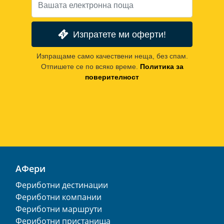
Изпратете ми оферти!
Изпращаме само качествени неща, без спам.
Отпишете се по всяко време.
Политика за
поверителност
АФери
Фериботни дестинации
Фериботни компании
Фериботни маршрути
Фериботни пристанища