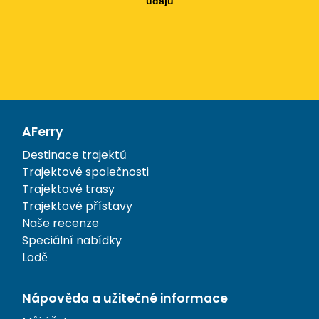
údajů
AFerry
Destinace trajektů
Trajektové společnosti
Trajektové trasy
Trajektové přístavy
Naše recenze
Speciální nabídky
Lodě
Nápověda a užitečné informace