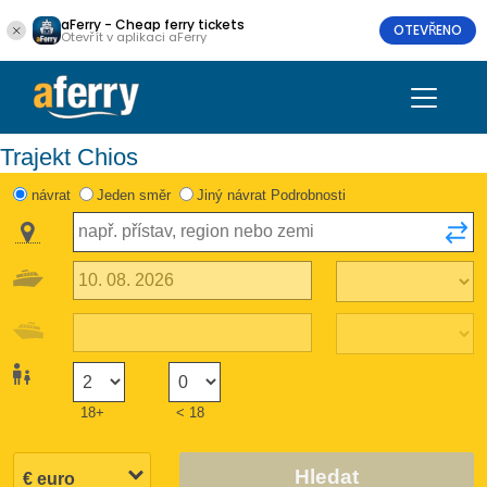
aFerry - Cheap ferry tickets
OTEVŘENO
Otevřít v aplikaci aFerry
Trajekt Chios
návrat
Jeden směr
Jiný návrat Podrobnosti
18+
< 18
Hledat