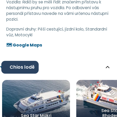
Vozidla: Řidiči by se měli řídit značením přístavu k
nástupnímu pruhu pro vozidla. Po odbavení vás
personál přístavu navede na vámi určenou nástupní
pozici.
Dopravní druhy:
Pěší cestující, jízdní kolo, Standardní
vůz, Motocykl
🗺️ Google Maps
Chios lodě
Sea Sta
Sea Star Makri
Rhode