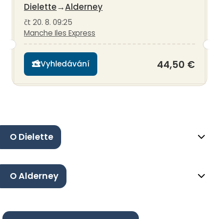
Dielette
→
Alderney
čt 20. 8. 09:25
Manche Iles Express
44,50 €
Vyhledávání
O Dielette
O Alderney