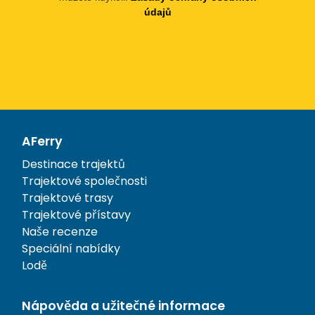
údajů
AFerry
Destinace trajektů
Trajektové společnosti
Trajektové trasy
Trajektové přístavy
Naše recenze
Speciální nabídky
Lodě
Nápověda a užitečné informace