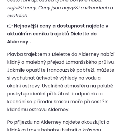
nejnižší ceny. Ceny jsou nejvyšší o víkendech a
svátcích.
👉
Nejnovější ceny a dostupnost najdete v
aktuálním ceníku trajektů Dielette do
Alderney .
Plavba trajektem z Dielette do Alderney nabízí
klidný a malebný přejezd Lamanšského průlivu.
Jakmile opustíte francouzské pobřeží, můžete
si vychutnat úchvatné výhledy na vodu a
okolní ostrovy. Uvolněná atmosféra na palubě
poskytuje ideální příležitost k odpočinku a
kochání se přírodní krásou moře při cestě k
klidnému ostrovu Alderney.
Po příjezdu na Alderney najdete okouzlující a
klidný ostrov s bohatou historií a krásnou