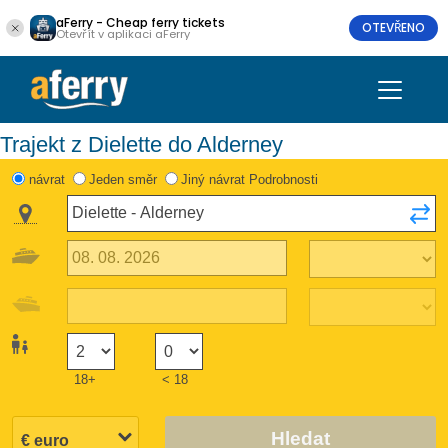
aFerry - Cheap ferry tickets
OTEVŘENO
Otevřít v aplikaci aFerry
Trajekt z Dielette do Alderney
návrat
Jeden směr
Jiný návrat Podrobnosti
18+
< 18
Hledat