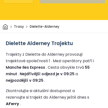
Domov
Trasy
Dielette-Alderney
Dielette Alderney Trajektu
Trajekty z Dielette do Alderney provozují
trajektové společnosti 1 .
Mezi operátory patří i
Manche Iles Express
.
Cesta obvykle trvá
55
minut
.
Nejdřívější odjezd je v 09:25
a
nejpozdější v 09:25
.
Zkontrolujte si aktuální dostupnost a
rezervujte si trajekt do Alderney ještě dnes s
AFerry
.