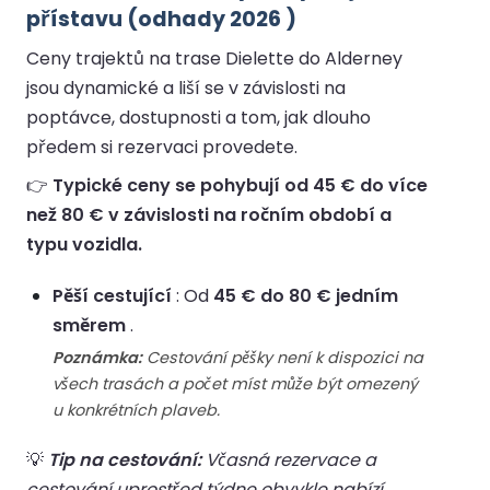
přístavu (odhady 2026 )
Ceny trajektů na trase Dielette do Alderney
jsou dynamické a liší se v závislosti na
poptávce, dostupnosti a tom, jak dlouho
předem si rezervaci provedete.
👉
Typické ceny se pohybují od 45 € do více
než 80 € v závislosti na ročním období a
typu vozidla.
Pěší cestující
: Od
45 € do 80 € jedním
směrem
.
Poznámka:
Cestování pěšky není k dispozici na
všech trasách a počet míst může být omezený
u konkrétních plaveb.
💡
Tip na cestování:
Včasná rezervace a
cestování uprostřed týdne obvykle nabízí