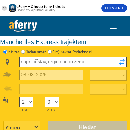
aFerry - Cheap ferry tickets
OTEVŘENO
Otevřít v aplikaci aFerry
Manche Iles Express trajektem
návrat
Jeden směr
Jiný návrat Podrobnosti
18+
< 18
Hledat