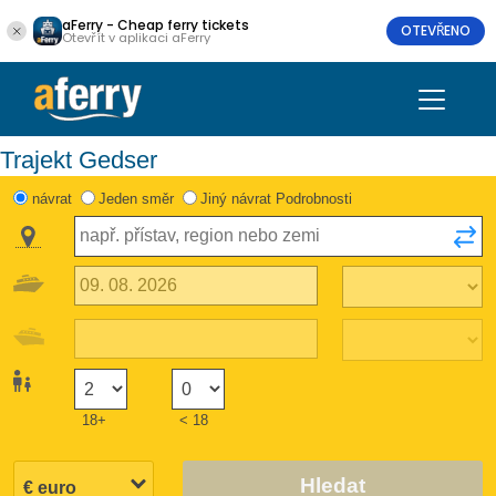
aFerry - Cheap ferry tickets
OTEVŘENO
Otevřít v aplikaci aFerry
Trajekt Gedser
návrat
Jeden směr
Jiný návrat Podrobnosti
18+
< 18
Hledat