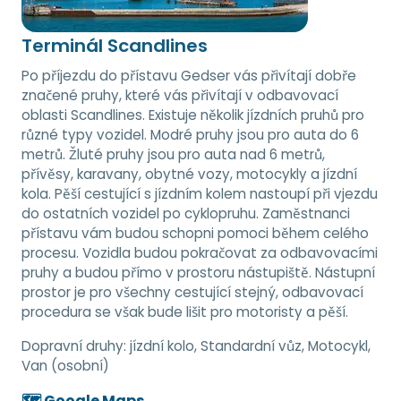
Terminál Scandlines
Po příjezdu do přístavu Gedser vás přivítají dobře
značené pruhy, které vás přivítají v odbavovací
oblasti Scandlines. Existuje několik jízdních pruhů pro
různé typy vozidel. Modré pruhy jsou pro auta do 6
metrů. Žluté pruhy jsou pro auta nad 6 metrů,
přívěsy, karavany, obytné vozy, motocykly a jízdní
kola. Pěší cestující s jízdním kolem nastoupí při vjezdu
do ostatních vozidel po cyklopruhu. Zaměstnanci
přístavu vám budou schopni pomoci během celého
procesu. Vozidla budou pokračovat za odbavovacími
pruhy a budou přímo v prostoru nástupiště. Nástupní
prostor je pro všechny cestující stejný, odbavovací
procedura se však bude lišit pro motoristy a pěší.
Dopravní druhy:
jízdní kolo, Standardní vůz, Motocykl,
Van (osobní)
🗺️ Google Maps