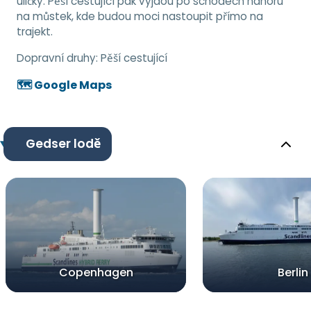
uličky. Pěší cestující pak vyjdou po schodech nahoru
na můstek, kde budou moci nastoupit přímo na
trajekt.
Dopravní druhy:
Pěší cestující
🗺️ Google Maps
Gedser lodě
Copenhagen
Berlin