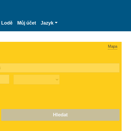
Lodě
Můj účet
Jazyk
Mapa
Hledat