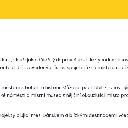
and, slouží jako důležitý dopravní uzel. Je výhodně situov
 Tento dobře zavedený přístav spojuje různá místa a na
m městem s bohatou historií. Může se pochlubit zachoval
é náměstí a místní muzea z něj činí okouzlující místo pro
ajekty plující mezi Dánskem a blízkými destinacemi, vče