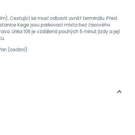
m). Cestující se musí odbavit uvnitř terminálu. Před
stanice Køge jsou parkovací místa bez časového
va. Linka 106 je vzdálená pouhých 5 minut jízdy a její
tu.
 Van (osobní)