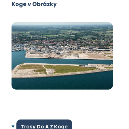
Koge v Obrázky
Trasy Do A Z Koge