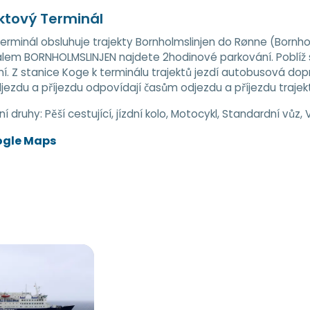
ktový Terminál
erminál obsluhuje trajekty Bornholmslinjen do Rønne (Bornhol
lem BORNHOLMSLINJEN najdete 2hodinové parkování. Poblíž 
. Z stanice Koge k terminálu trajektů jezdí autobusová dopra
jezdu a příjezdu odpovídají časům odjezdu a příjezdu trajek
ní druhy:
Pěší cestující, jízdní kolo, Motocykl, Standardní vůz,
ogle Maps