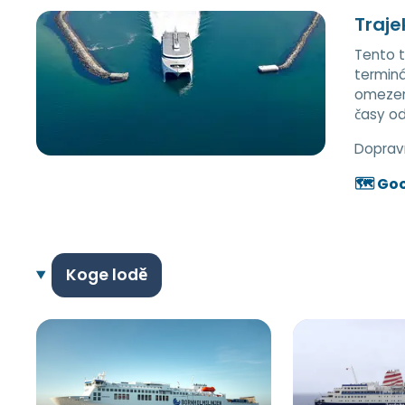
Traje
Tento t
terminá
omezení
časy od
Doprav
🗺️ Go
Koge lodě