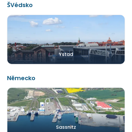
ŠVédsko
Ystad
Německo
Sassnitz