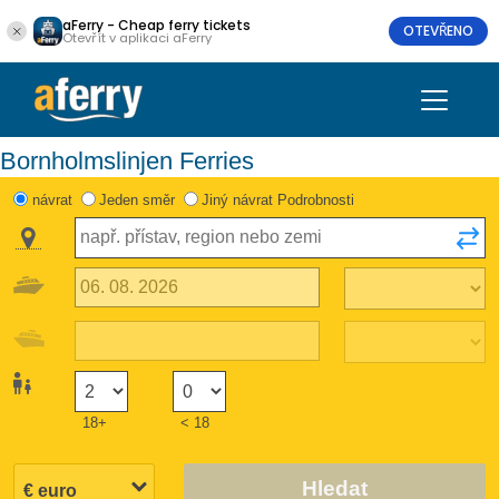
aFerry - Cheap ferry tickets
OTEVŘENO
Otevřít v aplikaci aFerry
Bornholmslinjen Ferries
návrat
Jeden směr
Jiný návrat Podrobnosti
18+
< 18
Hledat