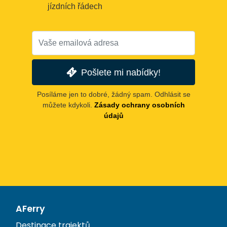
jízdních řádech
Pošlete mi nabídky!
Posíláme jen to dobré, žádný spam. Odhlásit se
můžete kdykoli.
Zásady ochrany osobních
údajů
AFerry
Destinace trajektů