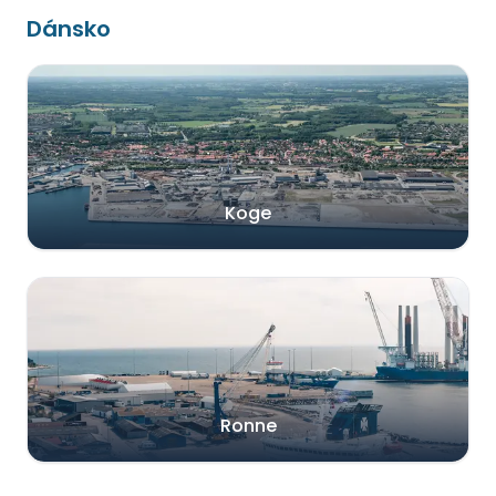
Dánsko
Koge
Ronne