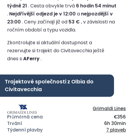
týdně 21
.
Cesta obvykle trvá
6 hodin 54 minut
.
Nejdřívější odjezd je v 12:00
a
nejpozdější v
23:00
.
Ceny začínají již od
53 €
, v závislosti na
ročním období a typu vozidla.
Zkontrolujte si aktuální dostupnost a
rezervujte si trajekt do Civitavecchia ještě
dnes s
AFerry
.
Trajektové společnosti z Olbia do
Civitavecchia
Grimaldi Lines
€356
6h 30min
7 plaveb