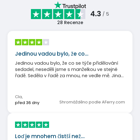
4.3
/ 5
28
Recenze
Jedinou vadou bylo, že co…
Jedinou vadou bylo, že co se týče přidělování
sedadel, neseděli jsme s manželkou ve stejné
řadě. Seděla v řadě za mnou, ne vedle mě. Jinak
bylo všechno v pořádku.
Cla
,
Shromážděno podle AFerry.com
před 36 dny
Loď je mnohem čistší než…