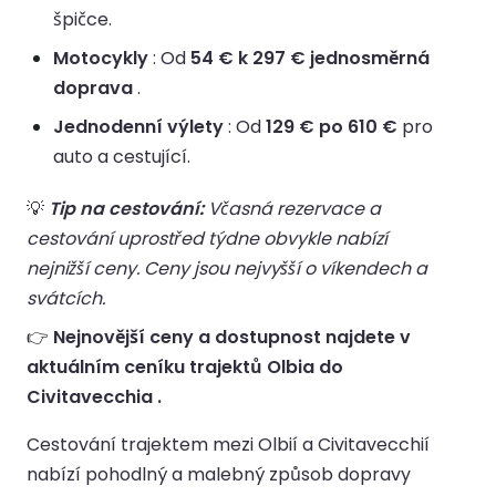
špičce.
Motocykly
: Od
54 € k 297 € jednosměrná
doprava
.
Jednodenní výlety
: Od
129 € po 610 €
pro
auto a cestující.
💡
Tip na cestování:
Včasná rezervace a
cestování uprostřed týdne obvykle nabízí
nejnižší ceny. Ceny jsou nejvyšší o víkendech a
svátcích.
👉
Nejnovější ceny a dostupnost najdete v
aktuálním ceníku trajektů Olbia do
Civitavecchia .
Cestování trajektem mezi Olbií a Civitavecchií
nabízí pohodlný a malebný způsob dopravy