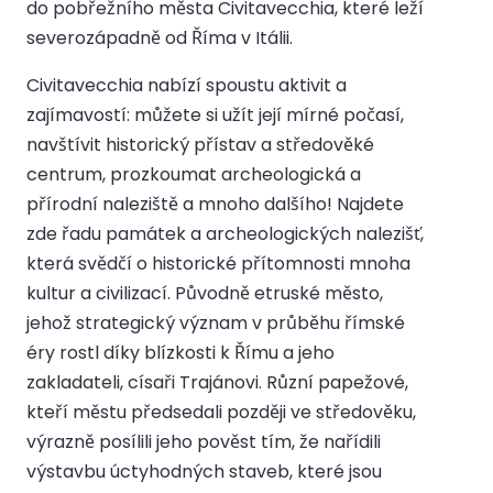
do pobřežního města Civitavecchia, které leží
severozápadně od Říma v Itálii.
Civitavecchia nabízí spoustu aktivit a
zajímavostí: můžete si užít její mírné počasí,
navštívit historický přístav a středověké
centrum, prozkoumat archeologická a
přírodní naleziště a mnoho dalšího! Najdete
zde řadu památek a archeologických nalezišť,
která svědčí o historické přítomnosti mnoha
kultur a civilizací. Původně etruské město,
jehož strategický význam v průběhu římské
éry rostl díky blízkosti k Římu a jeho
zakladateli, císaři Trajánovi. Různí papežové,
kteří městu předsedali později ve středověku,
výrazně posílili jeho pověst tím, že nařídili
výstavbu úctyhodných staveb, které jsou