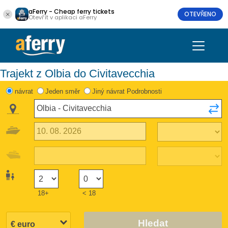
aFerry - Cheap ferry tickets
OTEVŘENO
Otevřít v aplikaci aFerry
Trajekt z Olbia do Civitavecchia
návrat
Jeden směr
Jiný návrat Podrobnosti
18+
< 18
Hledat