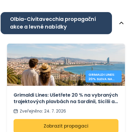
Olbia-Civitavecchia propagační
akce a levné nabídky
GRIMALDI LINES:
20% SLEVA NA
TRAJEKTY ZE
STŘEDOMOŘÍ
Grimaldi Lines: Ušetřete 20 % na vybraných
trajektových plavbách na Sardinii, Sicílii a
do Španělska
Zveřejněno
:
24. 7. 2026
Zobrazit propagaci