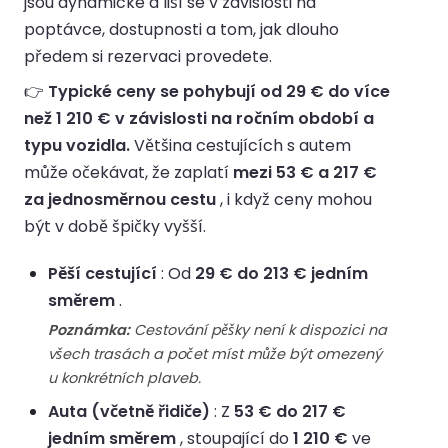
jsou dynamické a liší se v závislosti na
poptávce, dostupnosti a tom, jak dlouho
předem si rezervaci provedete.
👉
Typické ceny se pohybují od 29 € do více
než 1 210 € v závislosti na ročním období a
typu vozidla.
Většina cestujících s autem
může očekávat, že zaplatí
mezi 53 € a 217 €
za jednosměrnou cestu
, i když ceny mohou
být v době špičky vyšší.
Pěší cestující
: Od
29 € do 213 € jedním
směrem
.
Poznámka:
Cestování pěšky není k dispozici na
všech trasách a počet míst může být omezený
u konkrétních plaveb.
Auta (včetně řidiče)
: Z
53 € do 217 €
jedním směrem
, stoupající do
1 210 €
ve