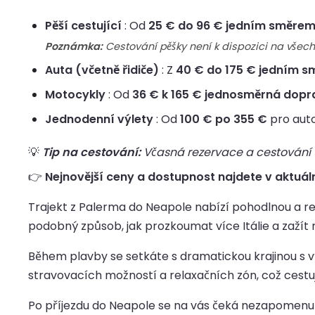
Pěší cestující
: Od
25 € do 96 € jedním směre
Poznámka:
Cestování pěšky není k dispozici na všec
Auta (včetně řidiče)
: Z
40 € do 175 € jedním 
Motocykly
: Od
36 € k 165 € jednosměrná dop
Jednodenní výlety
: Od
100 € po 355 €
pro auto
💡
Tip na cestování:
Včasná rezervace a cestování up
👉
Nejnovější ceny a dostupnost najdete v aktuál
Trajekt z Palerma do Neapole nabízí pohodlnou a rel
podobný způsob, jak prozkoumat více Itálie a zažít r
Během plavby se setkáte s dramatickou krajinou s vý
stravovacích možností a relaxačních zón, což cestuj
Po příjezdu do Neapole se na vás čeká nezapomenutel