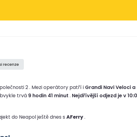
si recenze
polečnosti 2 .
Mezi operátory patří i
Grandi Navi Veloci a
bvykle trvá
9 hodin 41 minut
.
Nejdřívější odjezd je v 10:
rajekt do Neapol ještě dnes s
AFerry
.