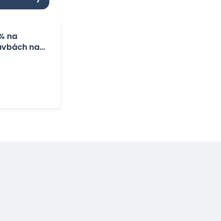
 % na
avbách na
ka