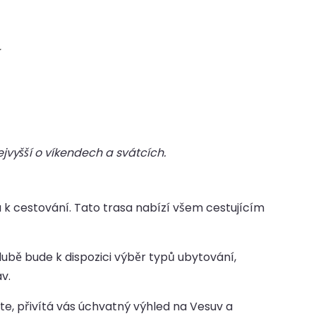
.
jvyšší o víkendech a svátcích.
u k cestování. Tato trasa nabízí všem cestujícím
lubě bude k dispozici výběr typů ubytování,
v.
te, přivítá vás úchvatný výhled na Vesuv a