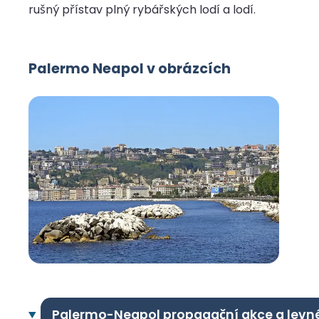
rušný přístav plný rybářských lodí a lodí.
Palermo Neapol v obrázcích
Palermo-Neapol propagační akce a levn