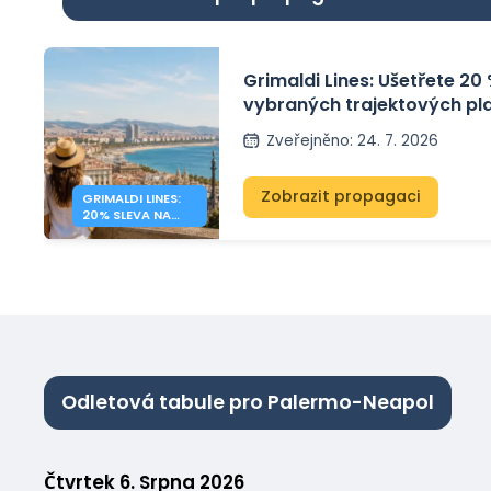
Grimaldi Lines: Ušetřete 20
vybraných trajektových pl
Sardinii, Sicílii a do Španěls
Zveřejněno
:
24. 7. 2026
Zobrazit propagaci
GRIMALDI LINES:
20% SLEVA NA
TRAJEKTY ZE
STŘEDOMOŘÍ
Odletová tabule pro Palermo-Neapol
Čtvrtek 6. Srpna 2026