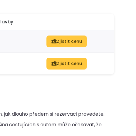
plavby
Zjistit cenu
Zjistit cenu
m, jak dlouho předem si rezervaci provedete.
ina cestujících s autem může očekávat, že