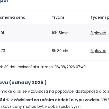
apol
růměrná cena
Trvání
Týdenní 
191
10h 51min
8 plaveb
173
8h 30min
6 plaveb
ch 30 dní. Poslední aktualizace: 06/08/2026 07:40
tavu (odhady 2026 )
ické a liší se v závislosti na poptávce, dostupnosti a to
14 € v závislosti na ročním období a typu vozidla.
Větš
, i když ceny mohou být v době špičky vyšší.