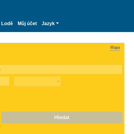
Lodě
Můj účet
Jazyk
Mapa
Hledat