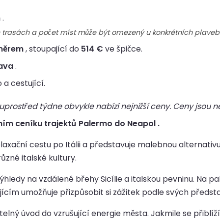
m
.
h trasách a počet míst může být omezený u konkrétních plaveb
směrem
, stoupající do
514 €
ve špičce.
rava
.
 a cestující.
rostřed týdne obvykle nabízí nejnižší ceny. Ceny jsou ne
ním ceníku trajektů Palermo do Neapol .
axační cestu po Itálii a představuje malebnou alternativ
ůzné italské kultury.
hledy na vzdálené břehy Sicílie a italskou pevninu. Na pa
ícím umožňuje přizpůsobit si zážitek podle svých předsta
ný úvod do vzrušující energie města. Jakmile se přiblíží