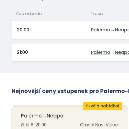
Čas odjezdu
Trasa
20:00
Palermo
→
Neapo
21:00
Palermo
→
Neapo
Nejnovější ceny vstupenek pro Palermo
Skvělá nabídka!
Palermo
→
Neapol
čt 6. 8. 20:00
Grandi Navi Veloci