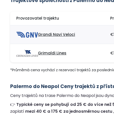
Trajektové společnosti z Palermo do Ne
Provozovatel trajektu
P
Grandi Navi Veloci
€
Grimaldi Lines
€
*Průměrná cena vychází z rezervací trajektů za poslední
Palermo do Neapol Ceny trajektů z přís
Ceny trajektů na trase Palermo do Neapol jsou dynam
👉
Typické ceny se pohybují od 25 € do více než 5
zaplatí
mezi 40 € a 175 € za jednosměrnou cestu