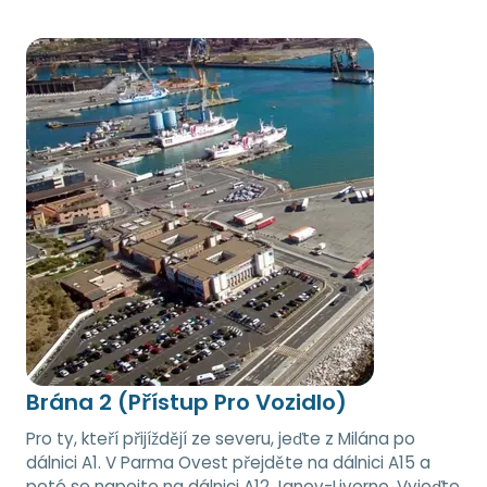
Brána 2 (Přístup Pro Vozidlo)
Pro ty, kteří přijíždějí ze severu, jeďte z Milána po
dálnici A1. V Parma Ovest přejděte na dálnici A15 a
poté se napojte na dálnici A12 Janov-Livorno. Vyjeďte