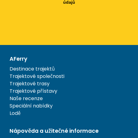
údajů
AFerry
Destinace trajektů
Trajektové společnosti
Trajektové trasy
Trajektové přístavy
Naše recenze
Speciální nabídky
Lodě
Nápověda a užitečné informace