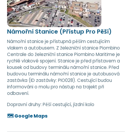
Námořní Stanice (Přístup Pro Pěší)
Námořní stanice je přístupná pěším cestujícím
vlakem a autobusem. Z železniční stanice Piombino
Centrale do železniční stanice Piombino Maritime je
rychlé vlakové spojení. Stanice je před přístavem a
kousek od budovy terminálu námořní stanice. Před
budovou terminálu námořní stanice je autobusová
zastávka (ID zastávky: PIO028). Cestující budou
informováni o molu pro nástup na trajekt při
odbavení.
Dopravní druhy:
Pěší cestující, jízdní kolo
🗺️ Google Maps