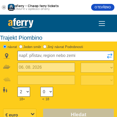
aFerry - Cheap ferry tickets
OTEVŘENO
Otevřít v aplikaci aFerry
Trajekt Piombino
návrat
Jeden směr
Jiný návrat Podrobnosti
18+
< 18
Hledat