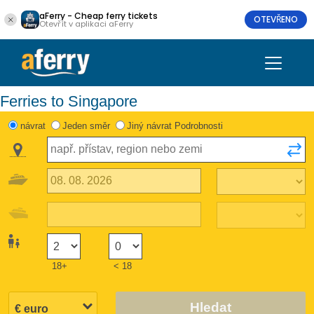
aFerry - Cheap ferry tickets
OTEVŘENO
Otevřít v aplikaci aFerry
Ferries to Singapore
návrat
Jeden směr
Jiný návrat Podrobnosti
18+
< 18
Hledat