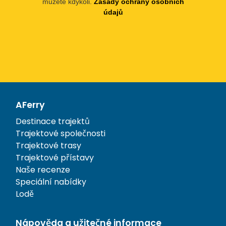
můžete kdykoli.
Zásady ochrany osobních
údajů
AFerry
Destinace trajektů
Trajektové společnosti
Trajektové trasy
Trajektové přístavy
Naše recenze
Speciální nabídky
Lodě
Nápověda a užitečné informace