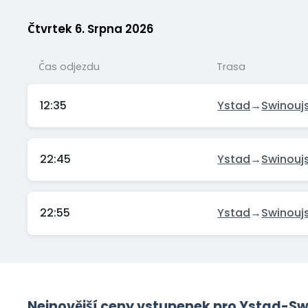
Čtvrtek 6. Srpna 2026
Čas odjezdu
Trasa
12:35
Ystad
→
Swinouj
22:45
Ystad
→
Swinouj
22:55
Ystad
→
Swinouj
Nejnovější ceny vstupenek pro Ystad-Sw