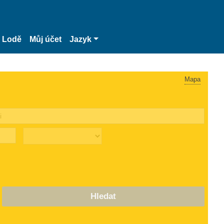
Lodě
Můj účet
Jazyk
Mapa
Hledat