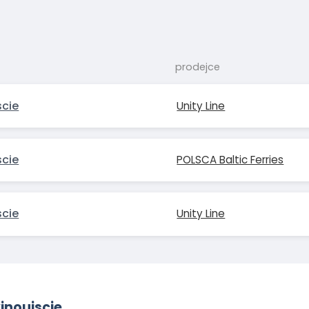
prodejce
scie
Unity Line
scie
POLSCA Baltic Ferries
scie
Unity Line
inoujscie