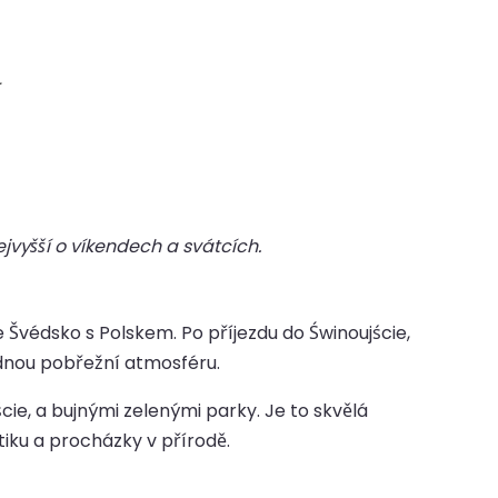
.
jvyšší o víkendech a svátcích.
 Švédsko s Polskem. Po příjezdu do Świnoujście,
idnou pobřežní atmosféru.
e, a bujnými zelenými parky. Je to skvělá
tiku a procházky v přírodě.