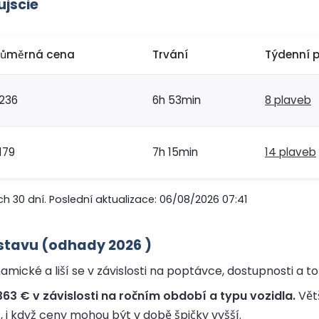
ujscie
růměrná cena
Trvání
Týdenní 
236
6h 53min
8 plaveb
179
7h 15min
14 plaveb
h 30 dní. Poslední aktualizace: 06/08/2026 07:41
ístavu (odhady 2026 )
amické a liší se v závislosti na poptávce, dostupnosti a 
63 € v závislosti na ročním období a typu vozidla.
Větš
, i když ceny mohou být v době špičky vyšší.