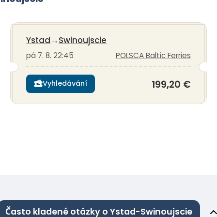
Ystad
→
Swinoujscie
pá 7. 8. 22:45
POLSCA Baltic Ferries
199,20 €
Vyhledávání
Často kladené otázky o Ystad-Swinoujscie