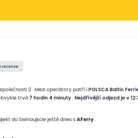
si recenze
společnosti 2 .
Mezi operátory patří i
POLSCA Baltic Ferrie
obvykle trvá
7 hodin 4 minuty
.
Nejdřívější odjezd je v 12
ajekt do Swinoujscie ještě dnes s
AFerry
.