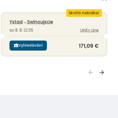
Skvělá nabídka!
Ystad
→
Swinoujscie
so 8. 8. 12:35
Unity Line
171,09 €
Vyhledávání