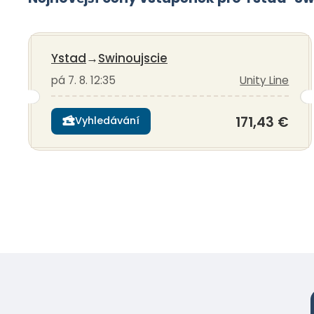
Ystad
→
Swinoujscie
pá 7. 8. 12:35
Unity Line
171,43 €
Vyhledávání