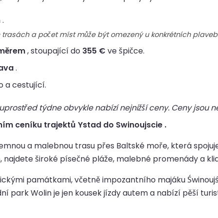
m
.
h trasách a počet míst může být omezený u konkrétních plaveb
směrem
, stoupající do
355 €
ve špičce.
rava
.
 a cestující.
rostřed týdne obvykle nabízí nejnižší ceny. Ceny jsou ne
ím ceníku trajektů Ystad do Swinoujscie .
jemnou a malebnou trasu přes Baltské moře, která spojuje
, najdete široké písečné pláže, malebné promenády a kl
ickými památkami, včetně impozantního majáku Świnoujści
 park Wolin je jen kousek jízdy autem a nabízí pěší turis