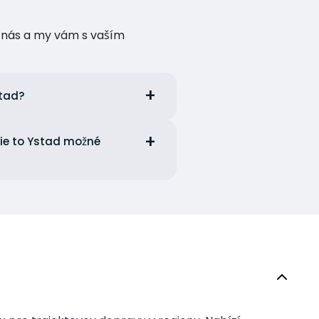
te nás a my vám s vaším
stad?
cie to Ystad možné