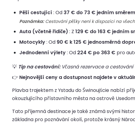
Pěší cestující
: Od
37 € do 73 € jedním směre
Poznámka:
Cestování pěšky není k dispozici na všec
Auta (včetně řidiče)
: Z
129 € do 163 € jedním 
Motocykly
: Od
90 € k 125 € jednosměrná dop
Jednodenní výlety
: Od
224 € po 363 €
pro auto
💡
Tip na cestování:
Včasná rezervace a cestování up
👉
Nejnovější ceny a dostupnost najdete v aktuáln
Plavba trajektem z Ystadu do Świnoujście nabízí pří
okouzlujícího přístavního města na ostrově Usedom
Tato příjemná destinace je také známá svými histor
základna pro poznávání okolí, protože krásný Národní