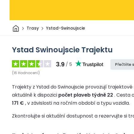
Domov
Trasy
Ystad-Swinoujscie
Ystad Swinoujscie Trajektu
3.9
/ 5
Přečtěte 
(
16
Hodnocení
)
Trajekty z Ystad do Swinoujscie provozují trajektové 
aktuálně k dispozici
počet plaveb týdně 22
.
Cesta 
171 €
, v závislosti na ročním období a typu vozidla.
Zkontrolujte si aktuální dostupnost a rezervujte si tr