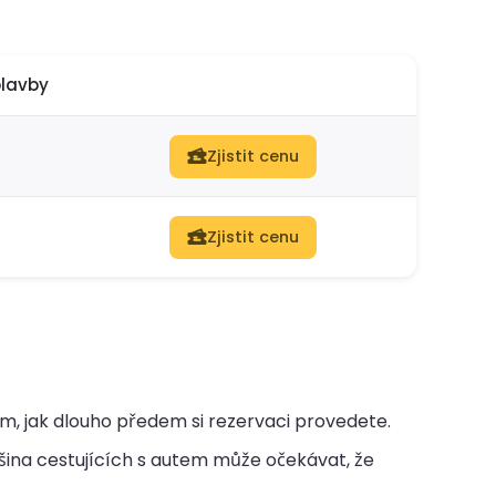
plavby
Zjistit cenu
Zjistit cenu
tom, jak dlouho předem si rezervaci provedete.
ina cestujících s autem může očekávat, že