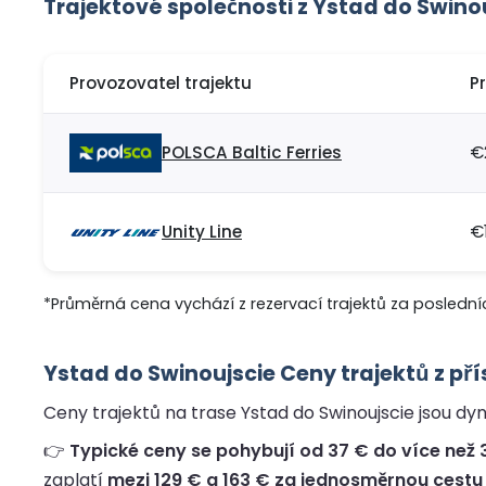
Trajektové společnosti z Ystad do Swino
Provozovatel trajektu
P
POLSCA Baltic Ferries
€
Unity Line
€
*Průměrná cena vychází z rezervací trajektů za posledníc
Ystad do Swinoujscie Ceny trajektů z př
Ceny trajektů na trase Ystad do Swinoujscie jsou dyn
👉
Typické ceny se pohybují od 37 € do více než 3
zaplatí
mezi 129 € a 163 € za jednosměrnou cestu