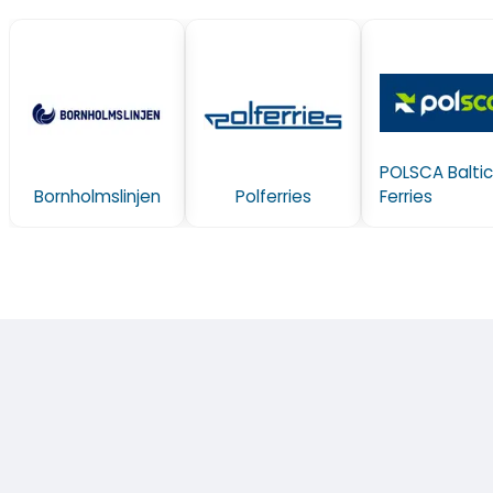
POLSCA Baltic
Bornholmslinjen
Polferries
Ferries