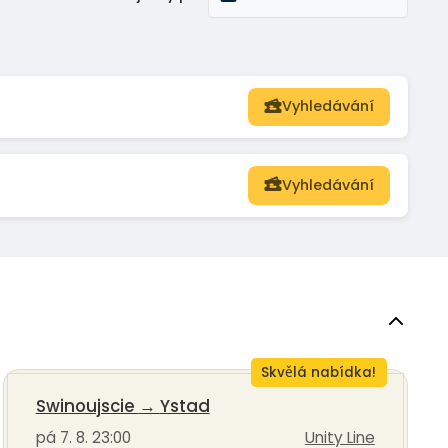
Vyhledávání
Vyhledávání
Skvělá nabídka!
Swinoujscie
→
Ystad
pá 7. 8. 23:00
Unity Line