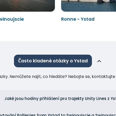
winoujscie
Ronne - Ystad
Často kladené otázky o Ystad
tázky. Nemůžete najít, co hledáte? Nebojte se, kontaktuj
Jaké jsou hodiny přihlášení pro trajekty Unity Lines z Y
ubytování Polferries from Ystad to Swinoujscie a Swinoujs