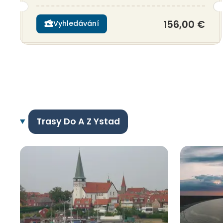
156,00 €
Vyhledávání
Trasy Do A Z Ystad