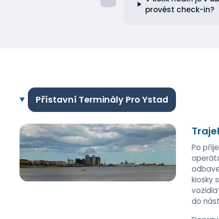
provést check-in?
Přístavní Terminály Pro Ystad
Traje
Po příj
operáto
odbaven
kiosky 
vozidla
do nást