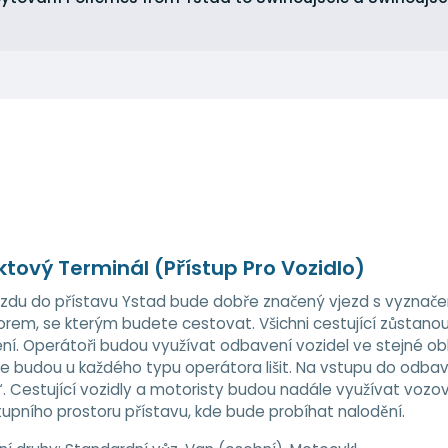
ktový Terminál (Přístup Pro Vozidlo)
ezdu do přístavu Ystad bude dobře značený vjezd s vyznače
rem, se kterým budete cestovat. Všichni cestující zůstano
í. Operátoři budou využívat odbavení vozidel ve stejné ob
se budou u každého typu operátora lišit. Na vstupu do odba
“. Cestující vozidly a motoristy budou nadále využívat vozo
upního prostoru přístavu, kde bude probíhat nalodění.