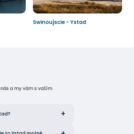
Swinoujscie - Ystad
te nás a my vám s vaším
stad?
cie to Ystad možné