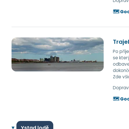
Doprav
🗺️ Go
Traje
Po příj
se kter
odbaven
dokonče
Zde vši
Doprav
🗺️ Go
Ystad lodě