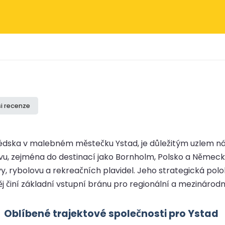
si recenze
Švédska v malebném městečku Ystad, je důležitým uzlem ná
vu, zejména do destinací jako Bornholm, Polsko a Německo
y, rybolovu a rekreačních plavidel. Jeho strategická polo
j činí základní vstupní bránu pro regionální a mezinárod
Oblíbené trajektové společnosti pro Ystad