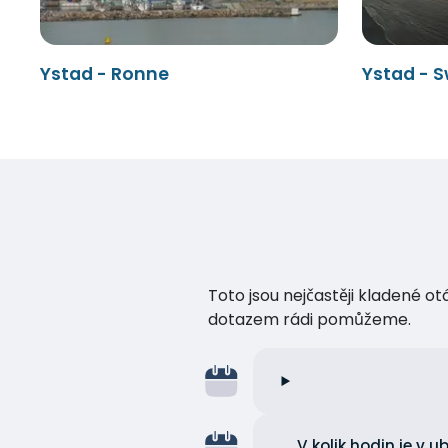
Ystad - Ronne
Ystad - S
Toto jsou nejčastěji kladené o
dotazem rádi pomůžeme.
V kolik hodin je v 