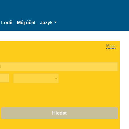
Lodě
Můj účet
Jazyk
Mapa
Hledat