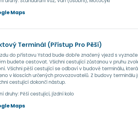
ní druhy:
Standardní vůz, Van (osobní), Motocykl
ogle Maps
ktový Terminál (Přístup Pro Pěší)
ezdu do přístavu Ystad bude dobře značený vjezd s vyznačen
ým budete cestovat. Všichni cestující zůstanou v pruhu zv
í. Všichni pěší cestující se odbaví v budově terminálu, kte
no v kioscích určených provozovatelů. Z budovy terminálu 
chni cestující dokončí nástup.
ní druhy:
Pěší cestující, jízdní kolo
ogle Maps