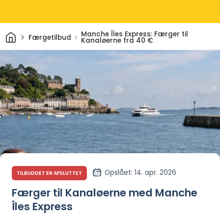
Hjem
Manche Îles Express: Færger til
Færgetilbud
Kanaløerne fra 40 €
Opslået
: 14. apr. 2026
TILBUDDET ER AFSLUTTET
Færger til Kanaløerne med Manche
Îles Express