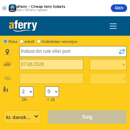
aFerry - Cheap ferry tickets
ÅBEN
Åbn i aFerry-appen
Retur
enkelt
Anderledes returrejse
18+
< 18
Søg