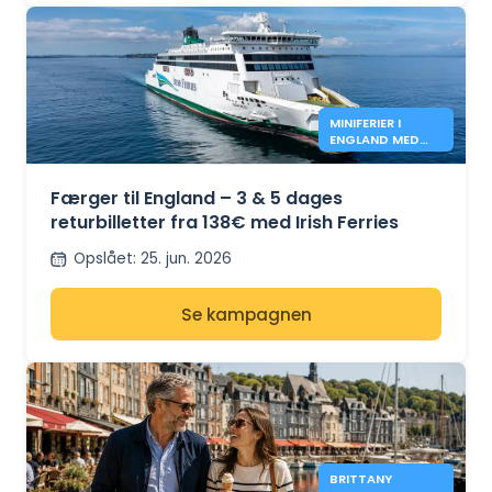
MINIFERIER I
ENGLAND MED
IRISH FERRIES -
138€*
Færger til England – 3 & 5 dages
returbilletter fra 138€ med Irish Ferries
Opslået
:
25. jun. 2026
Se kampagnen
BRITTANY