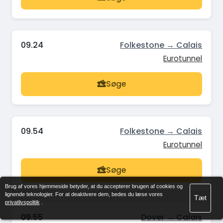
09.24
Folkestone → Calais
Eurotunnel
Søge
09.54
Folkestone → Calais
Eurotunnel
Søge
Brug af vores hjemmeside betyder, at du accepterer brugen af cookies og
lignende teknologier. For at deaktivere dem, bedes du læse vores
Tæt
privatlivspolitik
.
09.55
Dover → Calais