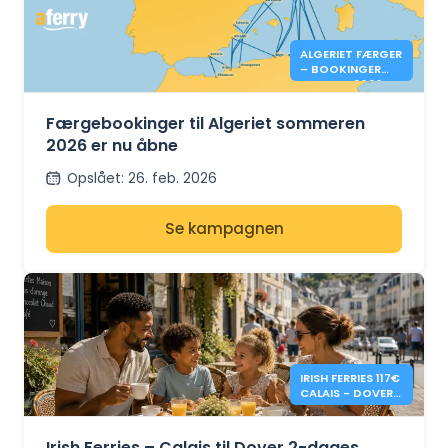
ALGERIET FÆRGER
– BOOKINGER
SOMMER 2026 ER
NU ÅBNE
Færgebookinger til Algeriet sommeren
2026 er nu åbne
Opslået
:
26. feb. 2026
Se kampagnen
IRISH FERRIES 117€
CALAIS - DOVER 2
DAGES
RETURREJSE
Irish Ferries – Calais til Dover 2-dages