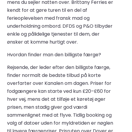
mens du sejler natten over. Brittany Ferries er
kendt for at gøre turen til en del af
ferieoplevelsen med fransk mad og
underholdning ombord. DFDS og P&O tilbyder
enkle og pålidelige tjenester til dem, der
ønsker at komme hurtigt over.
Hvordan finder man den billigste færge?
Rejsende, der leder efter den billigste færge,
finder normalt de bedste tilbud på korte
overfarter over Kanalen om dagen. Priser for
fodgængere kan starte ved kun £20–£60 for
hver vej, mens det at tilføje et køretøj øger
prisen, men stadig giver god værdi
sammenlignet med at flyve. Tidlig booking og
valg af datoer uden for myldretiden er nøglen
til lavere færgepriser. Prisruten over Dover er