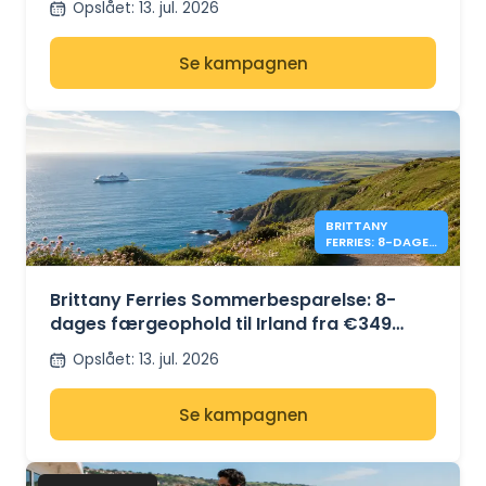
Opslået
:
13. jul. 2026
Se kampagnen
BRITTANY
FERRIES: 8-DAGES
IRLAND-SEJLADS
FRA €349
Brittany Ferries Sommerbesparelse: 8-
dages færgeophold til Irland fra €349
tur/retur
Opslået
:
13. jul. 2026
Se kampagnen