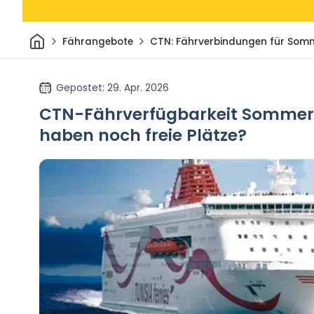
Heim
Fährangebote
CTN: Fährverbindungen für Som
Gepostet
: 29. Apr. 2026
CTN-Fährverfügbarkeit Sommer 2
haben noch freie Plätze?