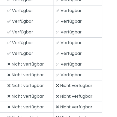
✅ Verfügbar
✅ Verfügbar
✅ Verfügbar
✅ Verfügbar
✅ Verfügbar
✅ Verfügbar
✅ Verfügbar
✅ Verfügbar
✅ Verfügbar
✅ Verfügbar
❌ Nicht verfügbar
✅ Verfügbar
❌ Nicht verfügbar
✅ Verfügbar
❌ Nicht verfügbar
❌ Nicht verfügbar
❌ Nicht verfügbar
❌ Nicht verfügbar
❌ Nicht verfügbar
❌ Nicht verfügbar