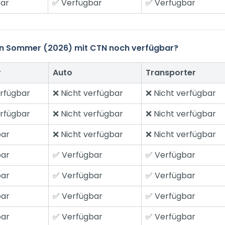
ar
✅ Verfügbar
✅ Verfügbar
sen Sommer (2026) mit CTN noch verfügbar?
r
Auto
Transporter
erfügbar
❌ Nicht verfügbar
❌ Nicht verfügbar
erfügbar
❌ Nicht verfügbar
❌ Nicht verfügbar
bar
❌ Nicht verfügbar
❌ Nicht verfügbar
bar
✅ Verfügbar
✅ Verfügbar
bar
✅ Verfügbar
✅ Verfügbar
bar
✅ Verfügbar
✅ Verfügbar
bar
✅ Verfügbar
✅ Verfügbar