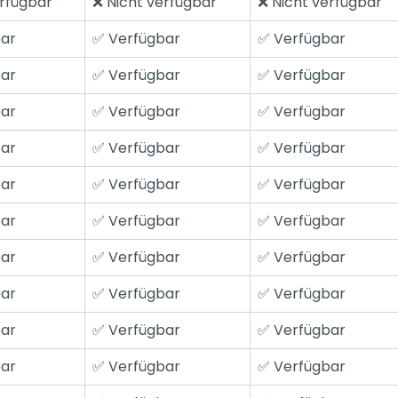
erfügbar
❌ Nicht verfügbar
❌ Nicht verfügbar
ar
✅ Verfügbar
✅ Verfügbar
ar
✅ Verfügbar
✅ Verfügbar
ar
✅ Verfügbar
✅ Verfügbar
ar
✅ Verfügbar
✅ Verfügbar
ar
✅ Verfügbar
✅ Verfügbar
ar
✅ Verfügbar
✅ Verfügbar
ar
✅ Verfügbar
✅ Verfügbar
ar
✅ Verfügbar
✅ Verfügbar
ar
✅ Verfügbar
✅ Verfügbar
ar
✅ Verfügbar
✅ Verfügbar