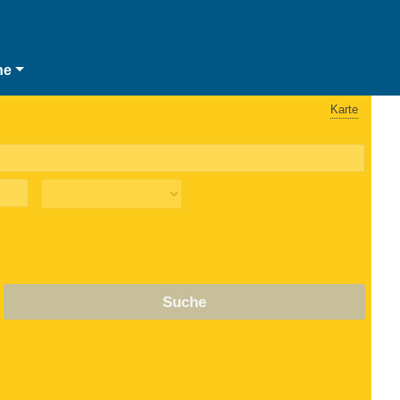
he
Karte
Suche