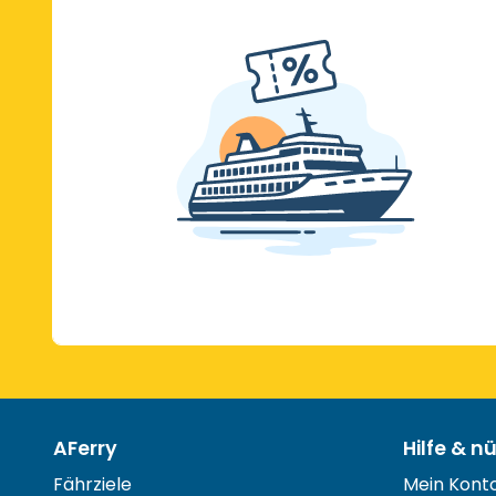
AFerry
Hilfe & n
Fährziele
Mein Kont