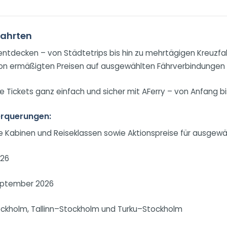
fahrten
 entdecken – von Städtetrips bis hin zu mehrtägigen Kreuz
ie von ermäßigten Preisen auf ausgewählten Fährverbindunge
e Tickets ganz einfach und sicher mit AFerry – von Anfang bi
berquerungen:
 Kabinen und Reiseklassen sowie Aktionspreise für ausgewähl
026
eptember 2026
Stockholm, Tallinn–Stockholm und Turku–Stockholm