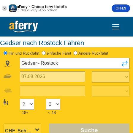
aFerry - Cheap ferry tickets
OFFEN
In der aFerry-App öffnen
Gedser nach Rostock Fähren
Hin und Rückfahrt
einfache Fahrt
Andere Rückfahrt
18+
< 18
Suche