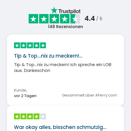
4.4
/ 5
148
Rezensionen
Tip & Top…nix zu meckern!…
Tip & Top…nix zu meckern! Ich spreche ein LOB
aus. Dankeschön
Kunde
,
Gesammelt über AFerry.com
vor 2 Tagen
War okay alles, bisschen schmutzig…