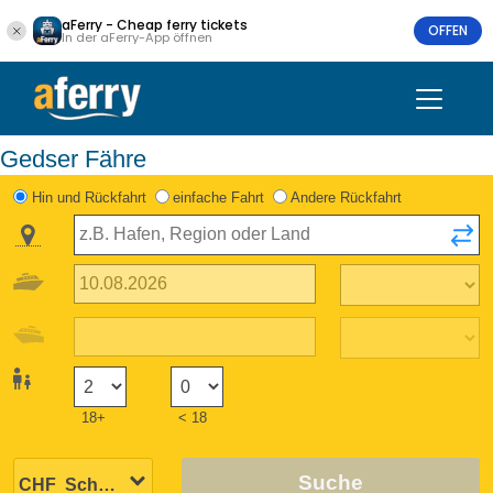
aFerry - Cheap ferry tickets
OFFEN
In der aFerry-App öffnen
Gedser Fähre
Hin und Rückfahrt
einfache Fahrt
Andere Rückfahrt
18+
< 18
Suche