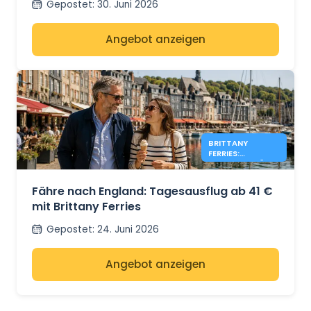
Gepostet
:
30. Juni 2026
Angebot anzeigen
BRITTANY
FERRIES:
TAGESAUSFLÜGE
NACH ENGLAND
AB 41 €
Fähre nach England: Tagesausflug ab 41 €
mit Brittany Ferries
Gepostet
:
24. Juni 2026
Angebot anzeigen