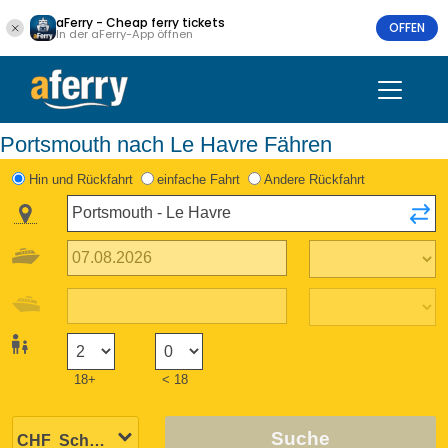
aFerry - Cheap ferry tickets
OFFEN
In der aFerry-App öffnen
Portsmouth nach Le Havre Fähren
Hin und Rückfahrt
einfache Fahrt
Andere Rückfahrt
18+
< 18
Suche