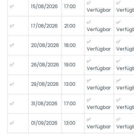
✅
✅
✅
15/08/2026
17:00
Verfügbar
Verfüg
✅
✅
✅
17/08/2026
21:00
Verfügbar
Verfüg
✅
✅
✅
20/08/2026
18:00
Verfügbar
Verfüg
✅
✅
✅
26/08/2026
19:00
Verfügbar
Verfüg
✅
✅
✅
29/08/2026
13:00
Verfügbar
Verfüg
✅
✅
✅
31/08/2026
17:00
Verfügbar
Verfüg
✅
✅
✅
01/09/2026
13:00
Verfügbar
Verfüg