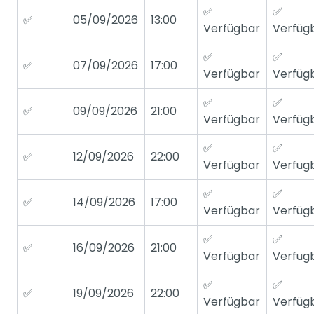
✅
✅
✅
05/09/2026
13:00
Verfügbar
Verfüg
✅
✅
✅
07/09/2026
17:00
Verfügbar
Verfüg
✅
✅
✅
09/09/2026
21:00
Verfügbar
Verfüg
✅
✅
✅
12/09/2026
22:00
Verfügbar
Verfüg
✅
✅
✅
14/09/2026
17:00
Verfügbar
Verfüg
✅
✅
✅
16/09/2026
21:00
Verfügbar
Verfüg
✅
✅
✅
19/09/2026
22:00
Verfügbar
Verfüg