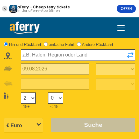
aFerry - Cheap ferry tickets
OFFEN
In der aFerry-App öffnen
Hin und Rückfahrt
einfache Fahrt
Andere Rückfahrt
18+
< 18
Suche