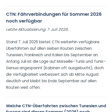
CTN: Fährverbindungen für Sommer 2026
noch verfügbar
Letzte Aktualisierung:
7. Juli 2026.
Stand 7. Juli 2026 bietet CTN weiterhin verfügbare
Überfahrten auf allen sieben Routen zwischen
Tunesien, Frankreich und Italien bis September an.
Anfang Juli ist die Lage auf Marseille–Tunis und Tunis–
Genua angespannt (Kabinen oft ausgebucht), doch
die Verfügbarkeit verbessert sich ab Mitte August
deutlich und bleibt bis Ende September auf allen
Routen weit offen.
Welche CTN-Überfahrten zwischen Tunesien und
Europa sind diesen Sommer (2026) noch