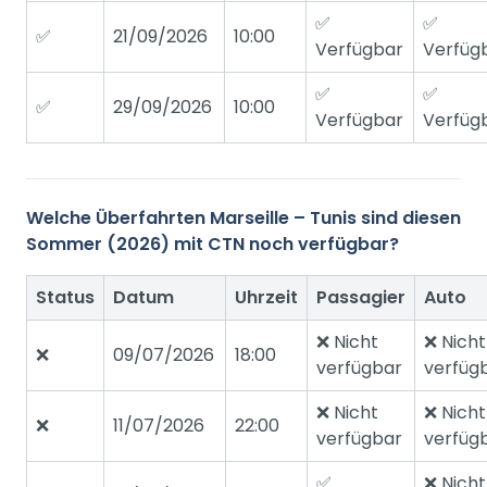
✅
✅
✅
21/09/2026
10:00
Verfügbar
Verfüg
✅
✅
✅
29/09/2026
10:00
Verfügbar
Verfüg
Welche Überfahrten Marseille – Tunis sind diesen
Sommer (2026) mit CTN noch verfügbar?
Status
Datum
Uhrzeit
Passagier
Auto
❌ Nicht
❌ Nicht
❌
09/07/2026
18:00
verfügbar
verfüg
❌ Nicht
❌ Nicht
❌
11/07/2026
22:00
verfügbar
verfüg
✅
❌ Nicht