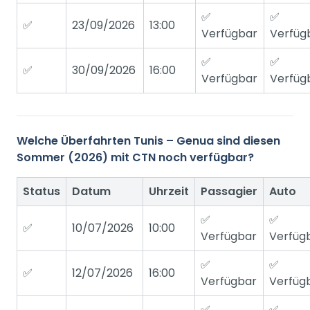
✅
✅
✅
23/09/2026
13:00
Verfügbar
Verfüg
✅
✅
✅
30/09/2026
16:00
Verfügbar
Verfüg
Welche Überfahrten Tunis – Genua sind diesen
Sommer (2026) mit CTN noch verfügbar?
Status
Datum
Uhrzeit
Passagier
Auto
✅
✅
✅
10/07/2026
10:00
Verfügbar
Verfüg
✅
✅
✅
12/07/2026
16:00
Verfügbar
Verfüg
✅
✅