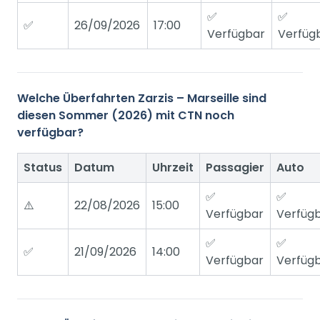
✅
✅
✅
26/09/2026
17:00
Verfügbar
Verfüg
Welche Überfahrten Zarzis – Marseille sind
diesen Sommer (2026) mit CTN noch
verfügbar?
Status
Datum
Uhrzeit
Passagier
Auto
✅
✅
⚠️
22/08/2026
15:00
Verfügbar
Verfüg
✅
✅
✅
21/09/2026
14:00
Verfügbar
Verfüg