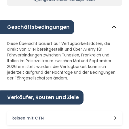
Geschäftsbedingungen
Diese Übersicht basiert auf Verfügbarkeitsdaten, die
direkt von CTN bereitgestellt und über AFerry für
Fährverbindungen zwischen Tunesien, Frankreich und
Italien im Reisezeitraum zwischen Mai und September
2026 ermittelt wurden; die Verfügbarkeit kann sich
jederzeit aufgrund der Nachfrage und der Bedingungen
der Fährgesellschaften ändern.
Verkäufer, Routen und Ziele
Reisen mit CTN