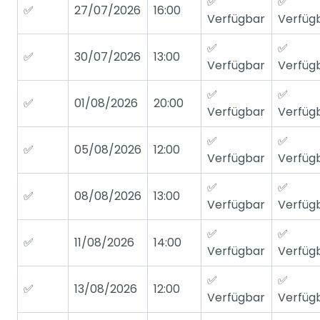
✅
✅
✅
27/07/2026
16:00
Verfügbar
Verfüg
✅
✅
✅
30/07/2026
13:00
Verfügbar
Verfüg
✅
✅
✅
01/08/2026
20:00
Verfügbar
Verfüg
✅
✅
✅
05/08/2026
12:00
Verfügbar
Verfüg
✅
✅
✅
08/08/2026
13:00
Verfügbar
Verfüg
✅
✅
✅
11/08/2026
14:00
Verfügbar
Verfüg
✅
✅
✅
13/08/2026
12:00
Verfügbar
Verfüg