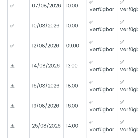
✅
✅
✅
07/08/2026
10:00
Verfügbar
Verfüg
✅
✅
✅
10/08/2026
10:00
Verfügbar
Verfüg
✅
✅
✅
12/08/2026
09:00
Verfügbar
Verfüg
✅
✅
⚠️
14/08/2026
13:00
Verfügbar
Verfüg
✅
✅
⚠️
16/08/2026
18:00
Verfügbar
Verfüg
✅
✅
⚠️
19/08/2026
16:00
Verfügbar
Verfüg
✅
✅
⚠️
25/08/2026
14:00
Verfügbar
Verfüg