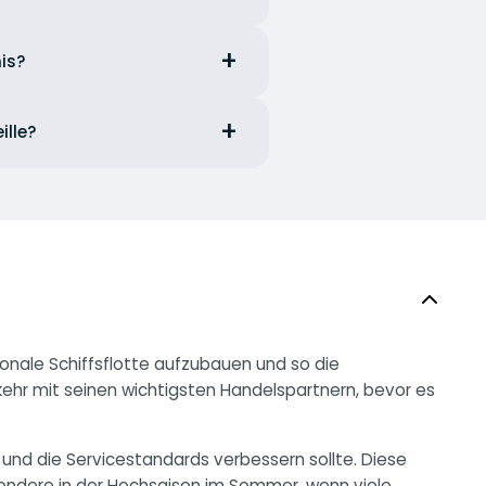
is?
ille?
onale Schiffsflotte aufzubauen und so die
kehr mit seinen wichtigsten Handelspartnern, bevor es
 und die Servicestandards verbessern sollte. Diese
ondere in der Hochsaison im Sommer, wenn viele