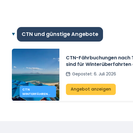
CTN und günstige Angebote
CTN-Fährbuchungen nach 
sind für Winterüberfahrten 
und Genua geöffnet
Gepostet
:
6. Juli 2026
Angebot anzeigen
CTN
WINTERFÄHREN
NACH TUNESIEN
AB MARSEILLE UND
GENUA