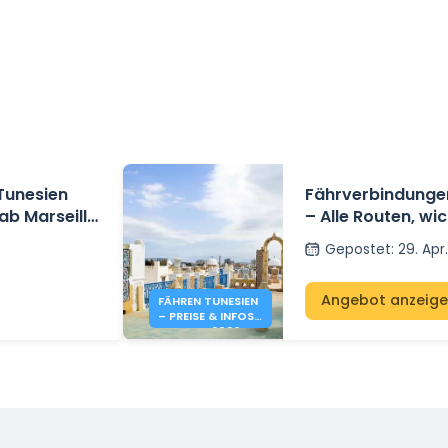
Tunesien
Fährverbindunge
ab Marseille
– Alle Routen, wi
und Preisentwic
Gepostet
:
29. Apr
Angebot anzeig
FÄHREN TUNESIEN
– PREISE & INFOS
SOMMER 2026