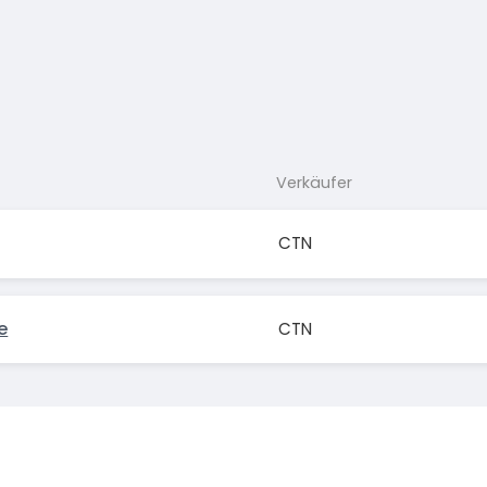
Verkäufer
CTN
e
CTN