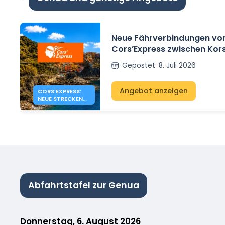
Neue Fährverbindungen vo
Cors’Express zwischen Kor
Italien
Gepostet
:
8. Juli 2026
Angebot anzeigen
CORS’EXPRESS:
NEUE STRECKEN
ZWISCHEN
KORSIKA UND
ITALIEN
Abfahrtstafel zur Genua
Donnerstag, 6. August 2026