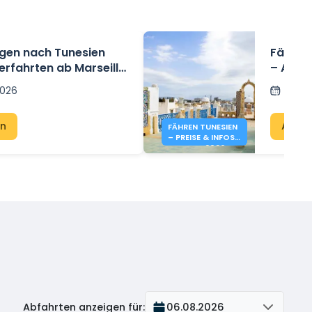
en nach Tunesien
Fährve
erfahrten ab Marseille
– Alle 
net
und Pr
 2026
Gepo
en
Angeb
FÄHREN TUNESIEN
– PREISE & INFOS
SOMMER 2026
Abfahrten anzeigen für
:
06.08.2026