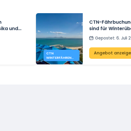
n
CTN-Fährbuchung
sika und
sind für Winterüb
und Genua geöff
Gepostet
:
6. Juli
Angebot anzeig
CTN
WINTERFÄHREN
NACH TUNESIEN
AB MARSEILLE UND
GENUA