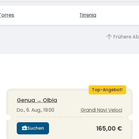
Torres
Tirrenia
Frühere A
Top-Angebot!
Genua
→
Olbia
Do., 6. Aug., 19:00
Grandi Navi Veloci
165,00 €
Suchen