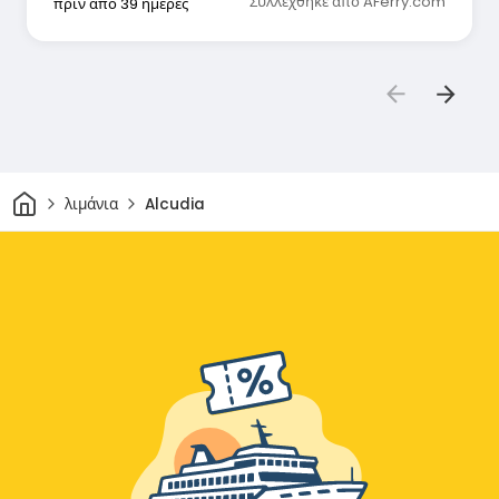
Συλλέχθηκε από AFerry.com
πριν από 39 ημέρες
Σπίτι
λιμάνια
Alcudia