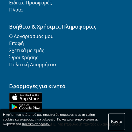
Ειδικές Προσφορές
Πλοία
Βοήθεια & Χρήσιμες Πληροφορίες
Ο Λογαριασμός μου
Επαφή
Σχετικά με εμάς
Όροι Χρήσης
Πολιτική Απορρήτου
Εφαρμογές για κινητά
Η χρήση του ιστότοπού μας σημαίνει ότι συμφωνείτε με τη χρήση
cookies και παρόμοιων τεχνολογιών. Για να τα απενεργοποιήσετε,
Κοντά
© 1977-
2026
AFerry ΕΠΕ. Με επιφύλαξη παντός δικαιώματος.
διαβάστε τον
πολιτική απορρήτου
.