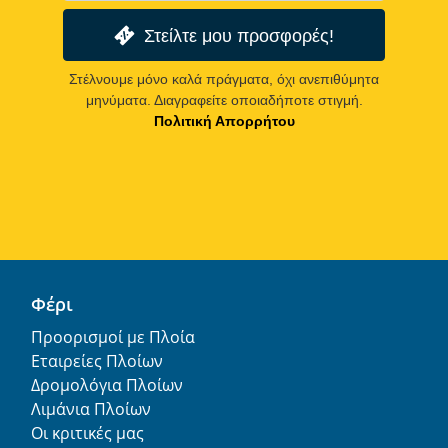
Στείλτε μου προσφορές!
Στέλνουμε μόνο καλά πράγματα, όχι ανεπιθύμητα
μηνύματα. Διαγραφείτε οποιαδήποτε στιγμή.
Πολιτική Απορρήτου
Φέρι
Προορισμοί με Πλοία
Εταιρείες Πλοίων
Δρομολόγια Πλοίων
Λιμάνια Πλοίων
Οι κριτικές μας