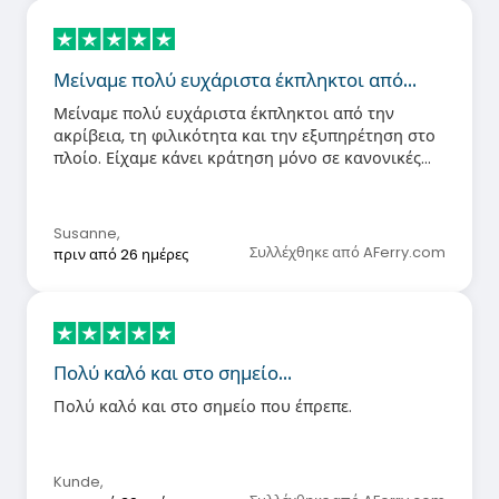
Μείναμε πολύ ευχάριστα έκπληκτοι από…
Μείναμε πολύ ευχάριστα έκπληκτοι από την
ακρίβεια, τη φιλικότητα και την εξυπηρέτηση στο
πλοίο. Είχαμε κάνει κράτηση μόνο σε κανονικές
θέσεις, αλλά ήταν πολύ άνετες και καθαρές.
Σίγουρα θα ξανακάνουμε κράτηση με την Balearia.
Σας ευχαριστούμε για την υπέροχη, χωρίς
Susanne
,
προβλήματα διαδρομή.
Συλλέχθηκε από AFerry.com
πριν από 26 ημέρες
Πολύ καλό και στο σημείο…
Πολύ καλό και στο σημείο που έπρεπε.
Kunde
,