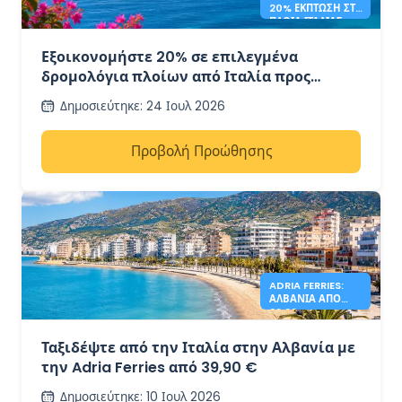
20% ΈΚΠΤΩΣΗ ΣΤΑ
ΠΛΟΊΑ ΙΤΑΛΊΑΣ –
ΕΛΛΆΔΑΣ
Εξοικονομήστε 20% σε επιλεγμένα
δρομολόγια πλοίων από Ιταλία προς
Ελλάδα με την Grimaldi Lines
Δημοσιεύτηκε
:
24 Ιουλ 2026
Προβολή Προώθησης
ADRIA FERRIES:
ΑΛΒΑΝΊΑ ΑΠΌ
39,90€
Ταξιδέψτε από την Ιταλία στην Αλβανία με
την Adria Ferries από 39,90 €
Δημοσιεύτηκε
:
10 Ιουλ 2026