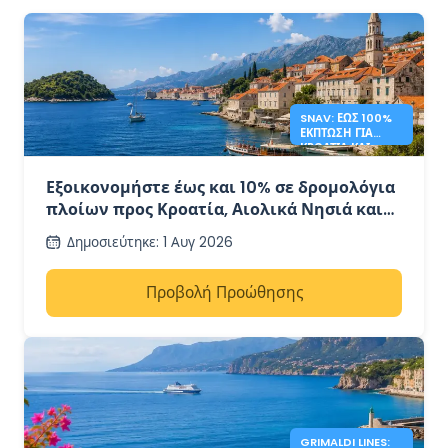
SNAV: ΈΩΣ 100%
ΈΚΠΤΩΣΗ ΓΙΑ
ΚΡΟΑΤΊΑ ΚΑΙ
ΝΗΣΙΆ
Εξοικονομήστε έως και 10% σε δρομολόγια
πλοίων προς Κροατία, Αιολικά Νησιά και
Ποντινικά Νησιά με την SNAV
Δημοσιεύτηκε
:
1 Αυγ 2026
Προβολή Προώθησης
GRIMALDI LINES: