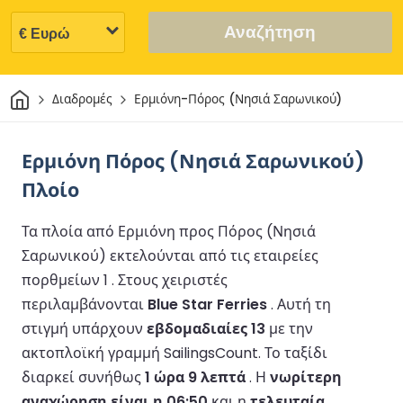
Αναζήτηση
Σπίτι
Διαδρομές
Ερμιόνη-Πόρος (Νησιά Σαρωνικού)
Ερμιόνη Πόρος (Νησιά Σαρωνικού)
Πλοίο
Τα πλοία από Ερμιόνη προς Πόρος (Νησιά
Σαρωνικού) εκτελούνται από τις εταιρείες
πορθμείων 1 .
Στους χειριστές
περιλαμβάνονται
Blue Star Ferries
.
Αυτή τη
στιγμή υπάρχουν
εβδομαδιαίες 13
με την
ακτοπλοϊκή γραμμή SailingsCount.
Το ταξίδι
διαρκεί συνήθως
1 ώρα 9 λεπτά
.
Η
νωρίτερη
αναχώρηση είναι η 06:50
και η
τελευταία