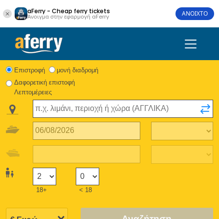
aFerry - Cheap ferry tickets
ΑΝΟΙΧΤΟ
Άνοιγμα στην εφαρμογή aFerry
Eπιστροφή
μονή διαδρομή
Δαφορετική επιστοφή
Λεπτομέρειες
18+
< 18
Αναζήτηση