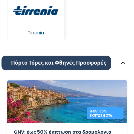
Tirrenia
Πόρτο Τόρες και Φθηνές Προσφορές
GNV: 50%
ΈΚΠΤΩΣΗ ΣΤΑ
ΠΛΟΊΑ ΤΗΣ
ΣΙΚΕΛΊΑΣ ΚΑΙ ΤΗΣ
ΣΑΡΔΗΝΊΑΣ
GNV: έως 50% έκπτωση στα δρομολόγια