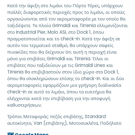
Κατά την άφιξη στο λιμάνι του Πόρτο Τόρες, υπάρχουν
πολλές διαφορετικές περιοχές προς το λιμάνι, οι οποίες
οργανώνονται από τον αερομεταφορέα με τον οποίο θα
ταξιδέψετε. Τα πλοία Grimaldi και Tirrenia ελλιμενίζονται
στο Industrial Pier, Molo ASI, στο Dock 1, όπου
πραγματοποιείται και το check-in. Κατά την άφιξη σε
αυτόν τον τερματικό σταθμό, θα υπάρχουν σαφείς
πινακίδες που θα δείχνουν ότι αυτή η περιοχή είναι
μόνο για επιβάτες Grimaldi και Tirrenia. Όλοι οι
επιβάτες που ταξιδεύουν με τις Grimaldi Lines και
Tirrenia θα επιβιβαστούν στον ίδιο χώρο στο Dock 1,
όπου θα ολοκληρώσουν επίσης το check-in. Και οι δύο
αερομεταφορείς εφαρμόζουν μια γρήγορη διαδικασία
check-in σε αυτό το λιμάνι, όπου τα εισιτήρια θα
ελέγχονται κατά την επιβίβαση για την αποφυγή
καθυστερήσεων.
Τρόποι Μεταφοράς:
πεζός επιβάτης, Standard
αυτοκίνητο, Van (επιβάτης), Μοτοσυκλέτα, Ποδήλατο
🗺️ Google Maps