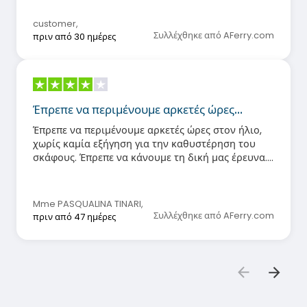
customer
,
Συλλέχθηκε από AFerry.com
πριν από 30 ημέρες
Έπρεπε να περιμένουμε αρκετές ώρες…
Έπρεπε να περιμένουμε αρκετές ώρες στον ήλιο,
χωρίς καμία εξήγηση για την καθυστέρηση του
σκάφους. Έπρεπε να κάνουμε τη δική μας έρευνα.
Είναι απαράδεκτο. Έχοντας το φάρμακο
ινσουλίνης σε ένα ψυγείο, κατάφερα να το
παραλάβω γρήγορα!
Mme PASQUALINA TINARI
,
Συλλέχθηκε από AFerry.com
πριν από 47 ημέρες