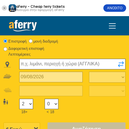
aFerry - Cheap ferry tickets
ΑΝΟΙΧΤΟ
Άνοιγμα στην εφαρμογή aFerry
Eπιστροφή
μονή διαδρομή
Δαφορετική επιστοφή
Λεπτομέρειες
18+
< 18
Αναζήτηση