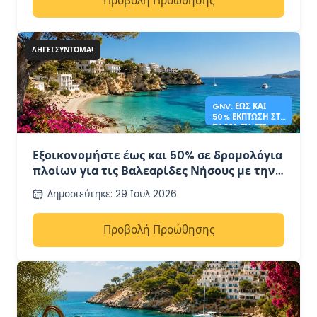
Προβολή Προώθησης
ΛΉΓΕΙ ΣΎΝΤΟΜΑ!
GNV: ΈΩΣ ΚΑΙ
50% ΈΚΠΤΩΣΗ ΣΤΑ
ΠΛΟΊΑ ΓΙΑ ΤΙΣ
ΒΑΛΕΑΡΊΔΕΣ
ΝΉΣΟΥΣ
Εξοικονομήστε έως και 50% σε δρομολόγια
πλοίων για τις Βαλεαρίδες Νήσους με την
GNV
Δημοσιεύτηκε
:
29 Ιουλ 2026
Προβολή Προώθησης