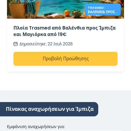
TRASMED:
ΒΑΛΈΝΘΙΑ ΠΡΟΣ
ΊΜΠΙΖΑ &
ΜΑΓΙΌΡΚΑ ΑΠΌ
19€
Πλοία Trasmed από Βαλένθια προς Ίμπιζα
και Μαγιόρκα από 19€
Δημοσιεύτηκε
:
22 Ιουλ 2026
Προβολή Προώθησης
Πίνακας αναχωρήσεων για Ίμπιζα
Εμφάνιση αναχωρήσεων για
: