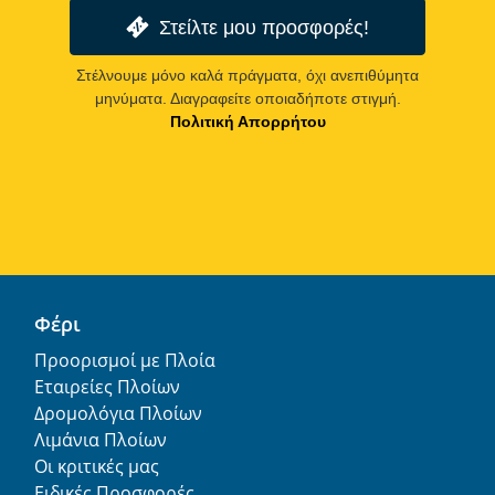
Στείλτε μου προσφορές!
Στέλνουμε μόνο καλά πράγματα, όχι ανεπιθύμητα
μηνύματα. Διαγραφείτε οποιαδήποτε στιγμή.
Πολιτική Απορρήτου
Φέρι
Προορισμοί με Πλοία
Εταιρείες Πλοίων
Δρομολόγια Πλοίων
Λιμάνια Πλοίων
Οι κριτικές μας
Ειδικές Προσφορές