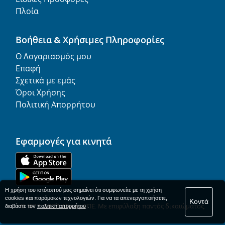
Πλοία
Βοήθεια & Χρήσιμες Πληροφορίες
Ο Λογαριασμός μου
Επαφή
Σχετικά με εμάς
Όροι Χρήσης
Πολιτική Απορρήτου
Εφαρμογές για κινητά
Η χρήση του ιστότοπού μας σημαίνει ότι συμφωνείτε με τη χρήση
cookies και παρόμοιων τεχνολογιών. Για να τα απενεργοποιήσετε,
Κοντά
© 1977-
2026
AFerry ΕΠΕ. Με επιφύλαξη παντός δικαιώματος.
διαβάστε τον
πολιτική απορρήτου
.