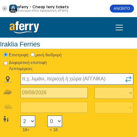
aFerry - Cheap ferry tickets
ΑΝΟΙΧΤΟ
Άνοιγμα στην εφαρμογή aFerry
Iraklia Ferries
Eπιστροφή
μονή διαδρομή
Δαφορετική επιστοφή
Λεπτομέρειες
18+
< 18