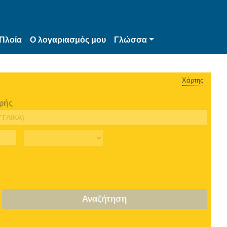
Πλοία
Ο λογαριασμός μου
Γλώσσα
Χάρτης
φής
Αναζήτηση