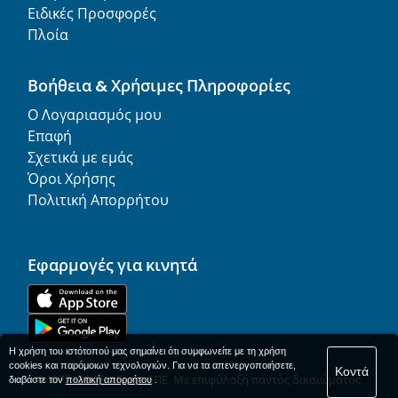
Ειδικές Προσφορές
Πλοία
Βοήθεια & Χρήσιμες Πληροφορίες
Ο Λογαριασμός μου
Επαφή
Σχετικά με εμάς
Όροι Χρήσης
Πολιτική Απορρήτου
Εφαρμογές για κινητά
Η χρήση του ιστότοπού μας σημαίνει ότι συμφωνείτε με τη χρήση
cookies και παρόμοιων τεχνολογιών. Για να τα απενεργοποιήσετε,
Κοντά
© 1977-
2026
AFerry ΕΠΕ. Με επιφύλαξη παντός δικαιώματος.
διαβάστε τον
πολιτική απορρήτου
.