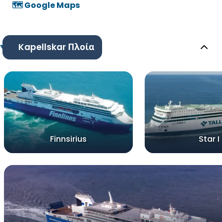
🗺️ Google Maps
Kapellskar Πλοία
Finnsirius
Star I