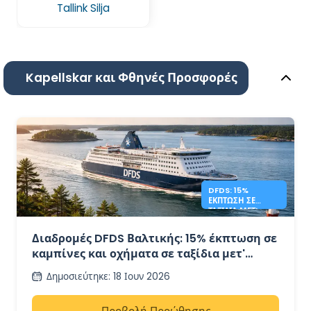
Tallink Silja
Kapellskar και Φθηνές Προσφορές
DFDS: 15%
ΈΚΠΤΩΣΗ ΣΕ
ΤΑΞΊΔΙΑ ΜΕΤ'
ΕΠΙΣΤΡΟΦΉΣ ΣΤΗ
ΒΑΛΤΙΚΉ
Διαδρομές DFDS Βαλτικής: 15% έκπτωση σε
καμπίνες και οχήματα σε ταξίδια μετ'
επιστροφής
Δημοσιεύτηκε
:
18 Ιουν 2026