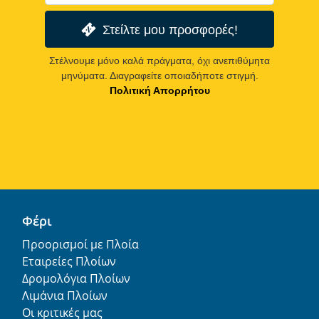
Στείλτε μου προσφορές!
Στέλνουμε μόνο καλά πράγματα, όχι ανεπιθύμητα
μηνύματα. Διαγραφείτε οποιαδήποτε στιγμή.
Πολιτική Απορρήτου
Φέρι
Προορισμοί με Πλοία
Εταιρείες Πλοίων
Δρομολόγια Πλοίων
Λιμάνια Πλοίων
Οι κριτικές μας