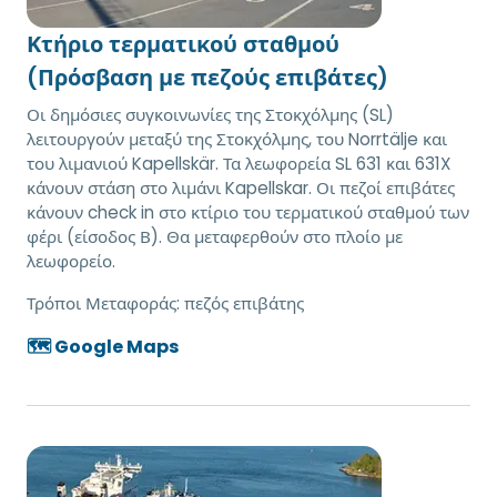
Κτήριο τερματικού σταθμού
(Πρόσβαση με πεζούς επιβάτες)
Οι δημόσιες συγκοινωνίες της Στοκχόλμης (SL)
λειτουργούν μεταξύ της Στοκχόλμης, του Norrtälje και
του λιμανιού Kapellskär. Τα λεωφορεία SL 631 και 631X
κάνουν στάση στο λιμάνι Kapellskar. Οι πεζοί επιβάτες
κάνουν check in στο κτίριο του τερματικού σταθμού των
φέρι (είσοδος Β). Θα μεταφερθούν στο πλοίο με
λεωφορείο.
Τρόποι Μεταφοράς:
πεζός επιβάτης
🗺️ Google Maps