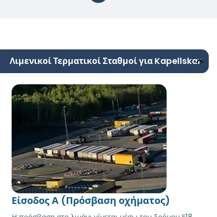
Λιμενικοί Τερματικοί Σταθμοί για Kapellskar
Είσοδος Α (Πρόσβαση οχήματος)
Η πρόσβαση στο λιμάνι γίνεται μέσω του δρόμου Ε18.