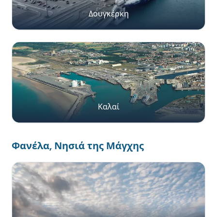
Δουγκέρκη
Καλαί
Φανέλα, Νησιά της Μάγχης