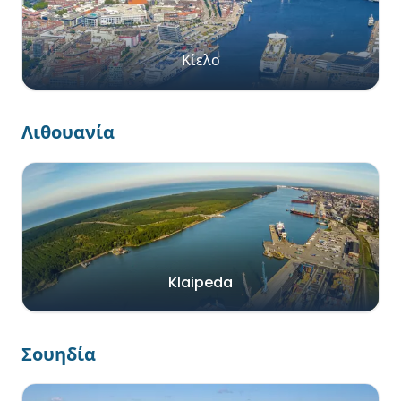
Κίελο
Λιθουανία
Klaipeda
Σουηδία