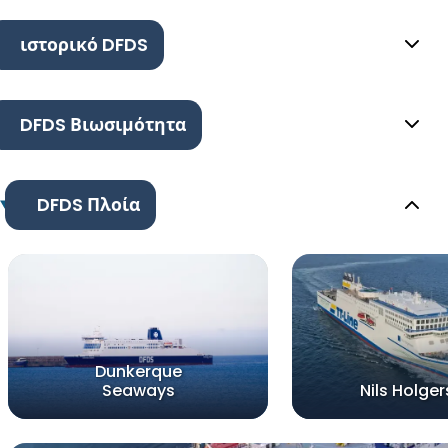
ιστορικό DFDS
DFDS Βιωσιμότητα
DFDS Πλοία
Dunkerque
Seaways
Nils Holge