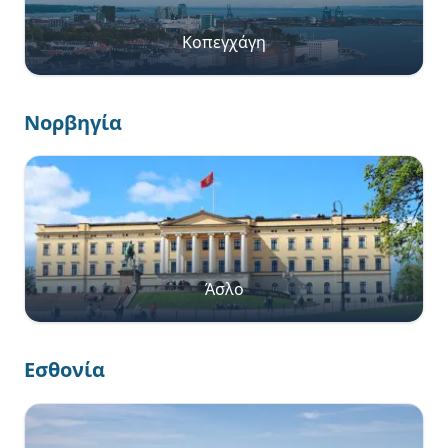
Κοπεγχάγη
Νορβηγία
Άσλο
Εσθονία