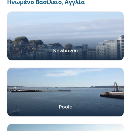
Ηνωμένο Βασίλειο, Αγγλία
Newhaven
Poole