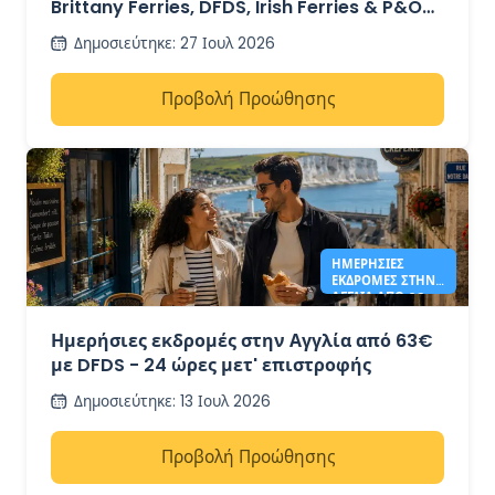
Brittany Ferries, DFDS, Irish Ferries & P&O
Ferries – από 41€
Δημοσιεύτηκε
:
27 Ιουλ 2026
Προβολή Προώθησης
ΗΜΕΡΉΣΙΕΣ
ΕΚΔΡΟΜΈΣ ΣΤΗΝ
ΑΓΓΛΊΑ ΑΠΌ 63€ -
DFDS
Ημερήσιες εκδρομές στην Αγγλία από 63€
με DFDS - 24 ώρες μετ' επιστροφής
Δημοσιεύτηκε
:
13 Ιουλ 2026
Προβολή Προώθησης