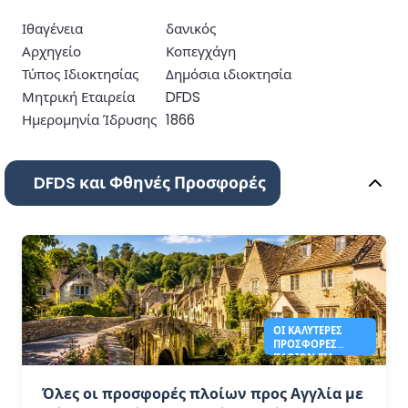
Ιθαγένεια
δανικός
Αρχηγείο
Κοπεγχάγη
Τύπος Ιδιοκτησίας
Δημόσια ιδιοκτησία
Μητρική Εταιρεία
DFDS
Ημερομηνία Ίδρυσης
1866
DFDS και Φθηνές Προσφορές
ΟΙ ΚΑΛΎΤΕΡΕΣ
ΠΡΟΣΦΟΡΈΣ
ΠΛΟΊΩΝ ΓΙΑ
ΑΓΓΛΊΑ ΤΟ 2026
ΑΠΌ 41€
Όλες οι προσφορές πλοίων προς Αγγλία με