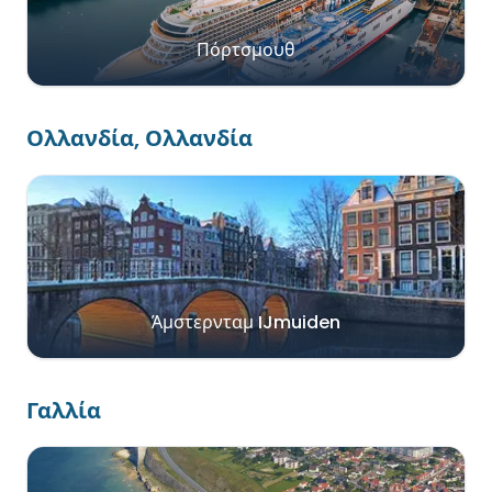
Πόρτσμουθ
Ολλανδία, Ολλανδία
Άμστερνταμ IJmuiden
Γαλλία