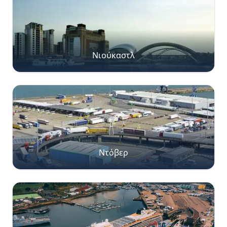
Νιούκαστλ
Ντόβερ