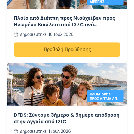
ΔΙΈΠΠΗΣ-
ΝΙΟΎΧΕΪΒΕΝ ΑΠΌ
137€
Πλοίο από Διέππη προς Νιούχεϊβεν προς
Ηνωμένο Βασίλειο από 137€ ανά
αυτοκίνητο + 4 άτομα με DFDS
Δημοσιεύτηκε
:
10 Ιουλ 2026
Προβολή Προώθησης
ΠΛΟΊΑ DFDS
ΠΡΟΣ ΑΓΓΛΊΑ ΑΠΌ
121€
DFDS: Σύντομο 3ήμερο & 5ήμερο απόδραση
στην Αγγλία από 121€
Δημοσιεύτηκε
:
1 Ιουλ 2026