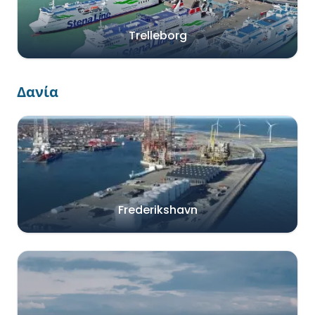
Trelleborg
Δανία
Frederikshavn