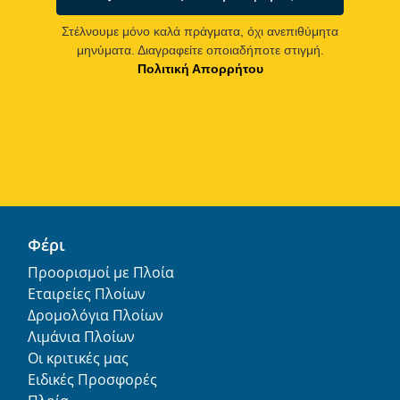
Στέλνουμε μόνο καλά πράγματα, όχι ανεπιθύμητα
μηνύματα. Διαγραφείτε οποιαδήποτε στιγμή.
Πολιτική Απορρήτου
Φέρι
Προορισμοί με Πλοία
Εταιρείες Πλοίων
Δρομολόγια Πλοίων
Λιμάνια Πλοίων
Οι κριτικές μας
Ειδικές Προσφορές