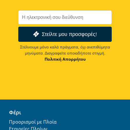
Στείλτε μου προσφορές!
Στέλνουμε μόνο καλά πράγματα, όχι ανεπιθύμητα
μηνύματα. Διαγραφείτε οποιαδήποτε στιγμή.
Πολιτική Απορρήτου
Φέρι
Προορισμοί με Πλοία
Εταιρείες Πλοίων