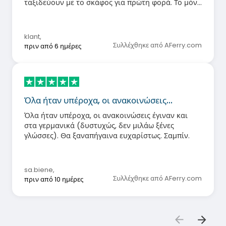
ταξιδεύουν με το σκάφος για πρώτη φορά. Το μόνο
σημείο που πρέπει να προσέξουν είναι ότι η
ΕΙΣΟΔΟΣ και η ΕΞΟΔΟΣ θα πρέπει να αναγράφονται
με σαφήνεια στον χώρο εστίασης. Όπως ήταν, οι
klant
,
άνθρωποι περπατούσαν σε κύκλο γύρω από τον
Συλλέχθηκε από AFerry.com
πριν από 6 ημέρες
πραγματικό μπουφέ με τα κρέατα.
Όλα ήταν υπέροχα, οι ανακοινώσεις…
Όλα ήταν υπέροχα, οι ανακοινώσεις έγιναν και
στα γερμανικά (δυστυχώς, δεν μιλάω ξένες
γλώσσες). Θα ξαναπήγαινα ευχαρίστως. Σαμπίν.
sa.biene
,
Συλλέχθηκε από AFerry.com
πριν από 10 ημέρες