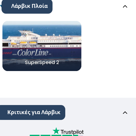
Λάρβικ Πλοία
SuperSpeed 2
Κριτικές για Λάρβικ