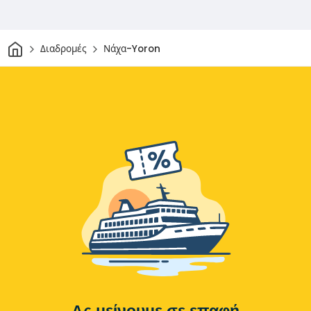
Σπίτι
Διαδρομές
Νάχα-Yoron
Ας μείνουμε σε επαφή