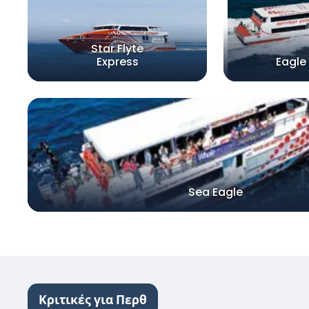
Star Flyte
Express
Eagle
Sea Eagle
Κριτικές για Περθ