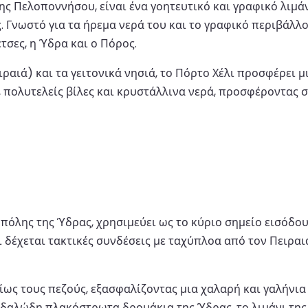
 της Πελοποννήσου, είναι ένα γοητευτικό και γραφικό λι
 Γνωστό για τα ήρεμα νερά του και το γραφικό περιβάλλο
τσες, η Ύδρα και ο Πόρος.
ραιά) και τα γειτονικά νησιά, το Πόρτο Χέλι προσφέρει μι
 πολυτελείς βίλες και κρυστάλλινα νερά, προσφέροντας 
ς πόλης της Ύδρας, χρησιμεύει ως το κύριο σημείο εισόδο
 δέχεται τακτικές συνδέσεις με ταχύπλοα από τον Πειραιά
ρίως τους πεζούς, εξασφαλίζοντας μια χαλαρή και γαλήνι
δαλώδη πλακόστρωτα δρομάκια της Ύδρας, το λιμάνι της 