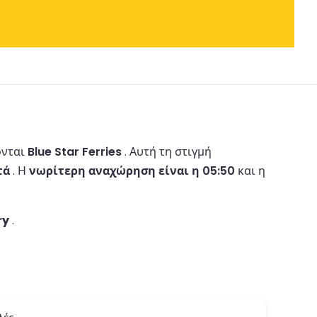
ονται
Blue Star Ferries
.
Αυτή τη στιγμή
τά
.
Η
νωρίτερη αναχώρηση είναι η 05:50
και η
ry
.