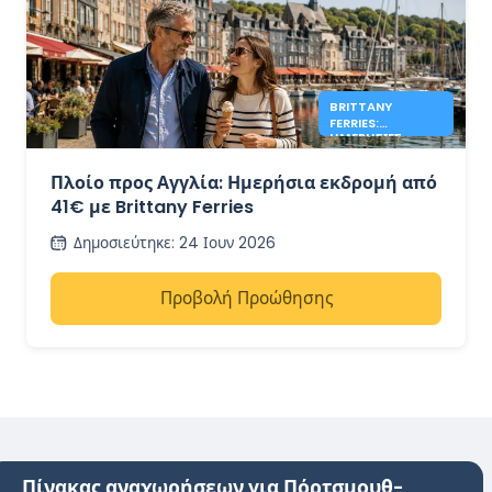
BRITTANY
FERRIES:
ΗΜΕΡΉΣΙΕΣ
ΕΚΔΡΟΜΈΣ ΣΤΗΝ
ΑΓΓΛΊΑ ΑΠΌ 41€
Πλοίο προς Αγγλία: Ημερήσια εκδρομή από
41€ με Brittany Ferries
Δημοσιεύτηκε
:
24 Ιουν 2026
Προβολή Προώθησης
Πίνακας αναχωρήσεων για Πόρτσμουθ-