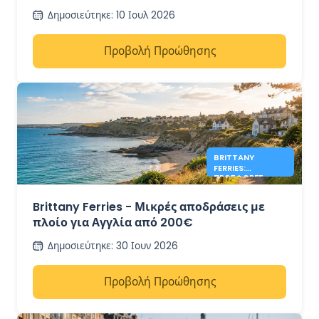
πλοίων από το φθινόπωρο του 2026
Δημοσιεύτηκε
:
10 Ιουλ 2026
Προβολή Προώθησης
BRITTANY
FERRIES:
ΠΡΟΣΦΟΡΈΣ
ΑΓΓΛΊΑΣ ΑΠΌ
200€
Brittany Ferries - Μικρές αποδράσεις με
πλοίο για Αγγλία από 200€
Δημοσιεύτηκε
:
30 Ιουν 2026
Προβολή Προώθησης