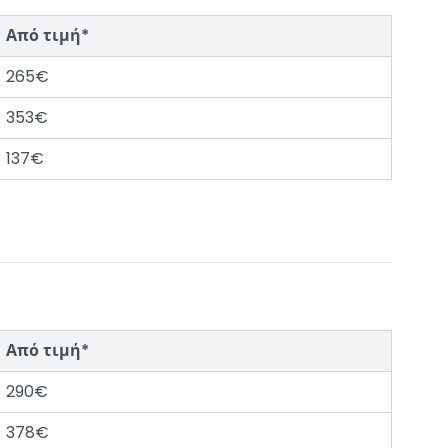
Από τιμή*
265€
353€
137€
Από τιμή*
290€
378€