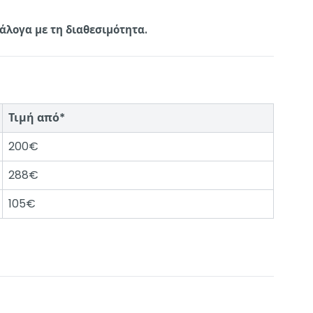
άλογα με τη διαθεσιμότητα.
Τιμή από*
200€
288€
105€